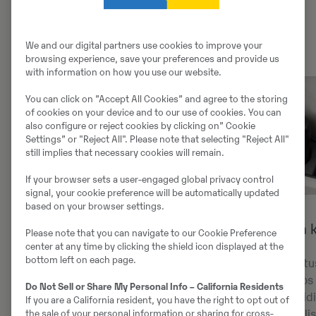
ühendusintervallide muutmine.
We and our digital partners use cookies to improve your
browsing experience, save your preferences and provide us
with information on how you use our website.
You can click on ”Accept All Cookies” and agree to the storing
of cookies on your device and to our use of cookies. You can
also configure or reject cookies by clicking on” Cookie
Settings” or "Reject All". Please note that selecting "Reject All"
still implies that necessary cookies will remain.
If your browser sets a user-engaged global privacy control
signal, your cookie preference will be automatically updated
based on your browser settings.
Uued mugavustasemed
Mugavus ja 
Please note that you can navigate to our Cookie Preference
center at any time by clicking the shield icon displayed at the
bottom left on each page.
EW65-s on mugavus viidud uuele
Uued hea asetu
tasemele tänu arvukatele
hoiukohad koos 
Do Not Sell or Share My Personal Info – California Residents
uuendustele, mis jätkavad Volvo
dokumendihoidik
If you are a California resident, you have the right to opt out of
uhket juhtidele valdkonna parimate
kindalaekaga li
the sale of your personal information or sharing for cross-