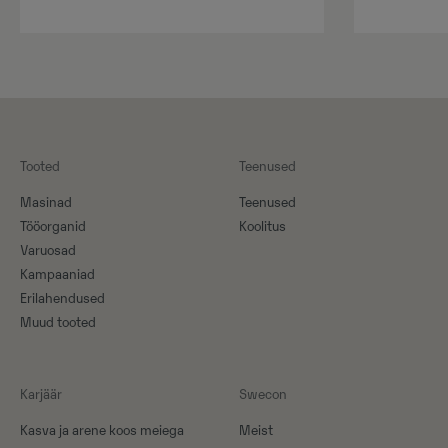
Tooted
Teenused
Masinad
Teenused
Tööorganid
Koolitus
Varuosad
Kampaaniad
Erilahendused
Muud tooted
Karjäär
Swecon
Kasva ja arene koos meiega
Meist