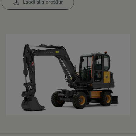
Laadi alla brośüür