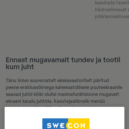
kasutada tavatö
hüdrovõimsust m
pöörlemiskiirus
Ennast mugavamalt tundev ja tootli
kum juht
Tänu Volvo suurematelt ekskavaatoritelt päritud
peene eraldusvõimega kaheksatollisele puuteekraanile
saavad juhid kõiki olulisi masinafunktsioone mugavalt
ekraani kaudu juhtida. Kasutajasõbralik menüü
juhendab juhti intuitiivselt masina peamiste
funktsioonide kasutamisel, sealhulgas tööorganite
eelseadistamine ja valik, taga- ning külgkaamera
vaade, mobiiltelefoni Bluetooth-sidumine ja