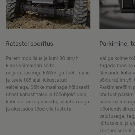
Ratastel sooritus
Parkimine, t
Parem mobiilsus ja kuni 30 km/h
Valige kolme töö
kiirus võimaldab sõita
tagada masina 
neljarattaveoga EW65-ga teelt maha
ülesande kohase
ja teele töö ajal, lukustatud
sõidurežiim või 
esiteljega. Sõitke masinaga hõlpsasti
Parkimisrežiim 
ühest kohast teise ja tööobjektidele,
ohutust parkimi
kuhu on raske pääseda, säästes aega
sõidurežiim reg
ja alustades tööd viivitusteta.
pöörlemiskiirus
vajutusega, tag
kütusekulu ja v
Töötamisel valig