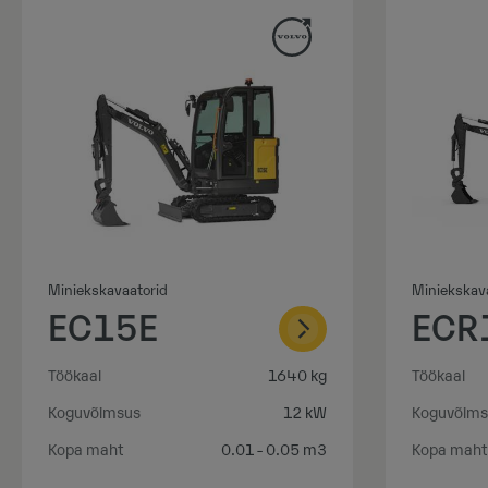
Miniekskavaatorid
Miniekskav
EC15E
ECR
Töökaal
1640 kg
Töökaal
Koguvõimsus
12 kW
Koguvõims
Kopa maht
0.01 - 0.05 m3
Kopa maht