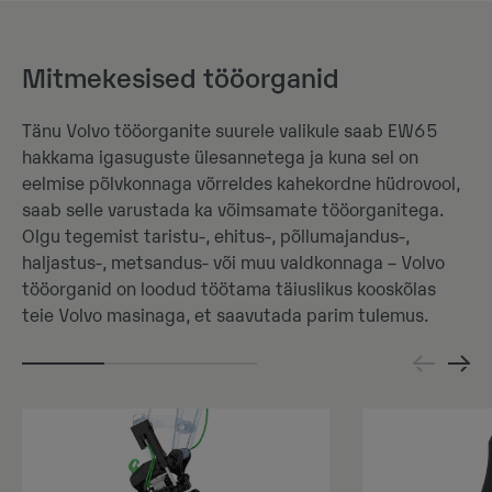
Mitmekesised tööorganid
Tänu Volvo tööorganite suurele valikule saab EW65
hakkama igasuguste ülesannetega ja kuna sel on
eelmise põlvkonnaga võrreldes kahekordne hüdrovool,
saab selle varustada ka võimsamate tööorganitega.
Olgu tegemist taristu-, ehitus-, põllumajandus-,
haljastus-, metsandus- või muu valdkonnaga – Volvo
tööorganid on loodud töötama täiuslikus kooskõlas
teie Volvo masinaga, et saavutada parim tulemus.