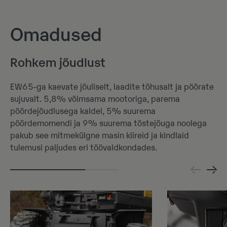
Omadused
Rohkem jõudlust
EW65-ga kaevate jõuliselt, laadite tõhusalt ja pöörate
sujuvalt. 5,8% võimsama mootoriga, parema
pöördejõudlusega kaldel, 5% suurema
pöördemomendi ja 9% suurema tõstejõuga noolega
pakub see mitmekülgne masin kiireid ja kindlaid
tulemusi paljudes eri töövaldkondades.