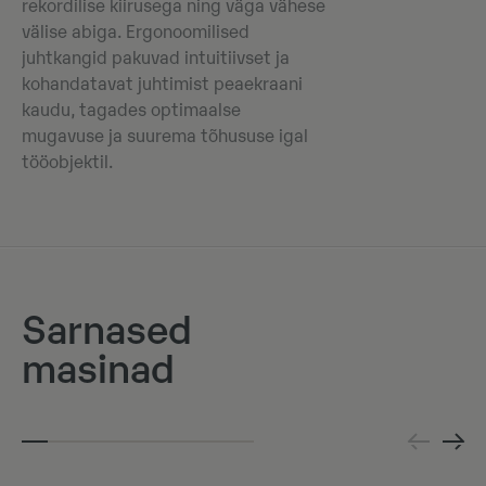
rekordilise kiirusega ning väga vähese
välise abiga. Ergonoomilised
juhtkangid pakuvad intuitiivset ja
kohandatavat juhtimist peaekraani
kaudu, tagades optimaalse
mugavuse ja suurema tõhususe igal
tööobjektil.
Sarnased
masinad