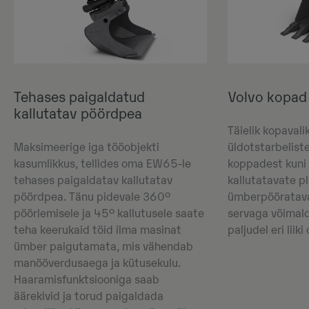
Tehases paigaldatud
Volvo kopad
kallutatav pöördpea
Täielik kopavali
Maksimeerige iga tööobjekti
üldotstarbelist
kasumlikkus, tellides oma EW65-le
koppadest kuni 
tehases paigaldatav kallutatav
kallutatavate p
pöördpea. Tänu pidevale 360°
ümberpööratava
pöörlemisele ja 45° kallutusele saate
servaga võimal
teha keerukaid töid ilma masinat
paljudel eri liiki
ümber paigutamata, mis vähendab
manööverdusaega ja kütusekulu.
Haaramisfunktsiooniga saab
äärekivid ja torud paigaldada