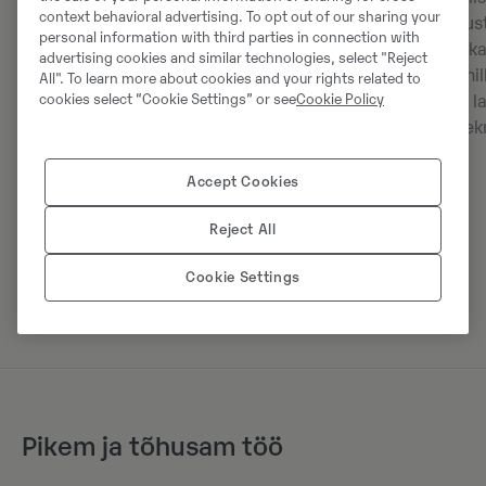
context behavioral advertising. To opt out of our sharing your
kabiinikeskkondade pakkumise
veelgi mugavust
personal information with third parties in connection with
traditsiooni. Uuel vedrustusega
Juhid saavad k
advertising cookies and similar technologies, select "Reject
istmel – koos valikulise 3-punkti
pistikupesa, mi
All". To learn more about cookies and your rights related to
cookies select “Cookie Settings” or see
Cookie Policy
turvavöö ja õhkvedrustusega – on
nutiseadmeid la
uued laiemad reguleeritavad
kabiinisisese e
käetoed, mida saab tõsta või
langetada juhi pikkuse ja eelistuste
Accept Cookies
kohaselt. Peale selle hõlbustab uus
Reject All
kallutatav vasakpoolne konsool
masinasse sisenemist.
Cookie Settings
Pikem ja tõhusam töö