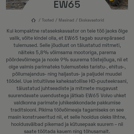
EW65
Tooted
Masinad
Ekskavaatorid
Kui kompaktne ratasekskavaator on teie töö jaoks õige
valik, võite kindel olla, et EW65 tagab suurepärased
tulemused. Selle jõudlust on täiustatud mitmeti,
näiteks 5,8% võimsama mootoriga, parema
pöördevõimega ja noole 9% suurema tõstejõuga, nii et
olge valmis parimateks tulemusteks taristu-, ehitus-,
põllumajandus- ning haljastus- ja paljudel muudel
töödel. Uue intuitiivse kaheksatollise HD-puuteekraani,
täiustatud juhtseadiste ja mitmete mugavust
suurendavate uuendustega jätkab EW65 Volvo uhket
valdkonna parimate juhikeskkondade pakkumise
traditsiooni. Pikima töövõimeaja tagamiseks on see
masin konstrueeritud nii, et selle hooldus oleks lihtne,
hooldusvälbad pikemad ja kütusepaak suurem – nii
saate töötada kauem ning tõhusamalt.