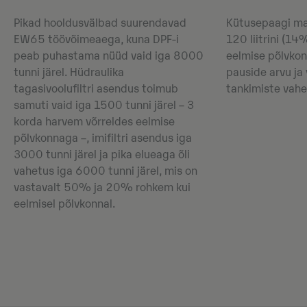
Pikad hooldusvälbad suurendavad
Kütusepaagi ma
EW65 töövõimeaega, kuna DPF-i
120 liitrini (1
peab puhastama nüüd vaid iga 8000
eelmise põlvko
tunni järel. Hüdraulika
pauside arvu ja 
tagasivoolufiltri asendus toimub
tankimiste vahe
samuti vaid iga 1500 tunni järel – 3
korda harvem võrreldes eelmise
põlvkonnaga –, imifiltri asendus iga
3000 tunni järel ja pika elueaga õli
vahetus iga 6000 tunni järel, mis on
vastavalt 50% ja 20% rohkem kui
eelmisel põlvkonnal.