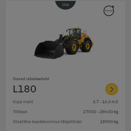
Uus
Suured rataslaadurid
L180
Kopa maht
3.7 - 16.0 m3
Töökaal
27000 - 28400 kg
Staatiline kaadekoormus täispöördel
18900 kg