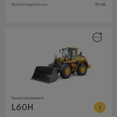
Mootori koguvõimsus
87 kW
Suured rataslaadurid
L60H