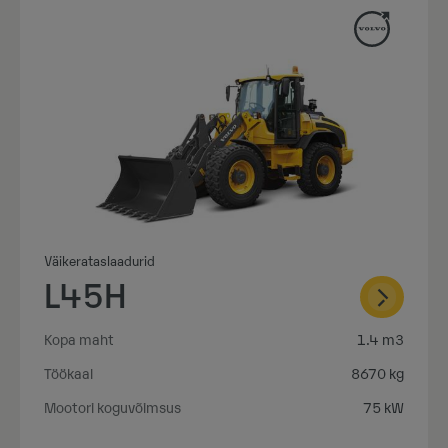
Väikerataslaadurid
L45H
Kopa maht
1.4 m3
Töökaal
8670 kg
Mootori koguvõimsus
75 kW