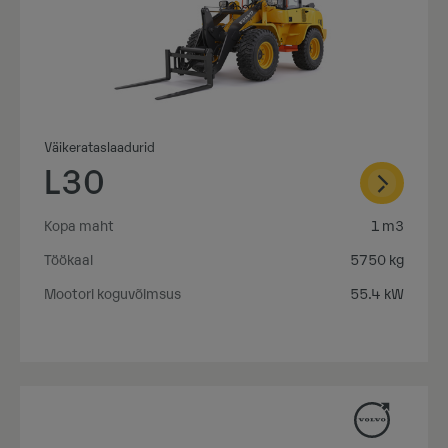
Väikerataslaadurid
L30
Kopa maht
1 m3
Töökaal
5750 kg
Mootori koguvõimsus
55.4 kW