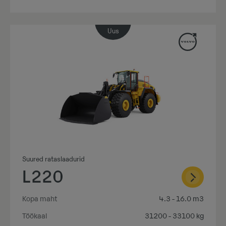
Uus
Suured rataslaadurid
L220
Kopa maht
4.3 - 16.0 m3
Töökaal
31200 - 33100 kg