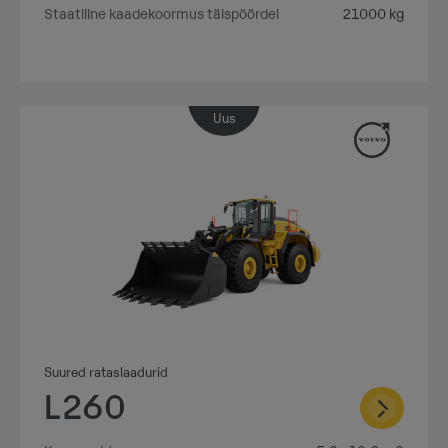
Staatiline kaadekoormus täispöördel
21000 kg
Uus
Suured rataslaadurid
L260