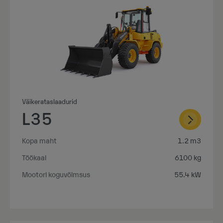
Väikerataslaadurid
L35
Kopa maht
1.2 m3
Töökaal
6100 kg
Mootori koguvõimsus
55.4 kW