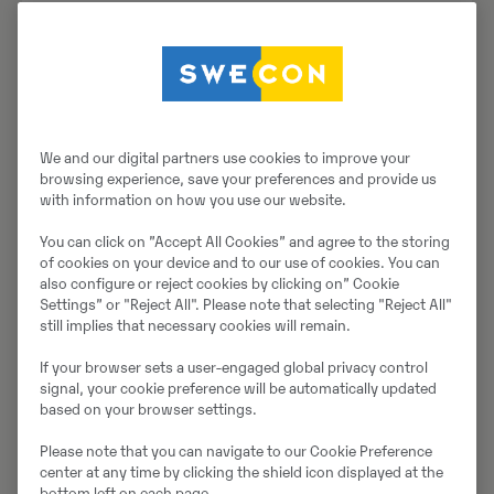
Suured rataslaadurid
L90H
Kopa maht
2.2 - 7.0 m3
We and our digital partners use cookies to improve your
Töökaal
14500 - 17300 kg
browsing experience, save your preferences and provide us
with information on how you use our website.
Staatiline kaadekoormus täispöördel
10100 kg
You can click on ”Accept All Cookies” and agree to the storing
of cookies on your device and to our use of cookies. You can
also configure or reject cookies by clicking on” Cookie
Settings” or "Reject All". Please note that selecting "Reject All"
still implies that necessary cookies will remain.
If your browser sets a user-engaged global privacy control
signal, your cookie preference will be automatically updated
based on your browser settings.
Please note that you can navigate to our Cookie Preference
center at any time by clicking the shield icon displayed at the
bottom left on each page.