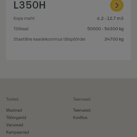
L350H
Kopa maht
6.2 - 12.7 m3
Töökaal
50000 - 56300 kg
Staatiline kaadekoormus täispöördel
34700 kg
Tooted
Teenused
Masinad
Teenused
Tööorganid
Koolitus
Varuosad
Kampaaniad