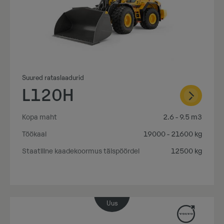
Suured rataslaadurid
L120H
Kopa maht
2.6 - 9.5 m3
Töökaal
19000 - 21600 kg
Staatiline kaadekoormus täispöördel
12500 kg
Uus