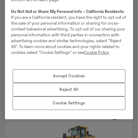
Do Not Sell or Share My Personal Info – California Residents
If you are a California resident, you have the right to opt out of
the sale of your personal information or sharing for cross-
context behavioral advertising. To opt out of our sharing your
Suured rataslaadurid
personal information with third parties in connection with
L110H
advertising cookies and similar technologies, select "Reject
All". To learn more about cookies and your rights related to
cookies select “Cookie Settings” or see
Cookie Policy
Kopa maht
2.6 - 9.5 m3
Töökaal
18000 - 20700 kg
Staatiline kaadekoormus täispöördel
11800 kg
Accept Cookies
Reject All
Cookie Settings