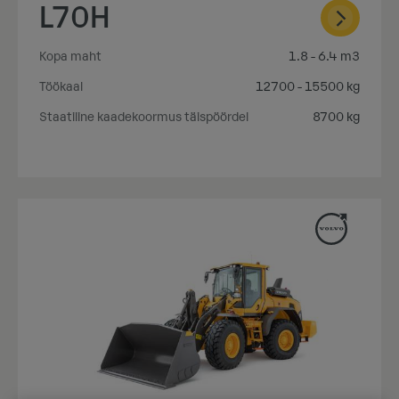
L70H
Kopa maht
1.8 - 6.4 m3
Töökaal
12700 - 15500 kg
Staatiline kaadekoormus täispöördel
8700 kg