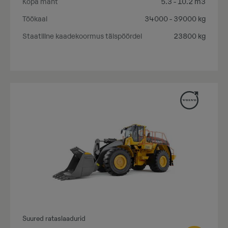
Kopa maht
5.3 - 10.2 m3
Töökaal
34000 - 39000 kg
Staatiline kaadekoormus täispöördel
23800 kg
Suured rataslaadurid