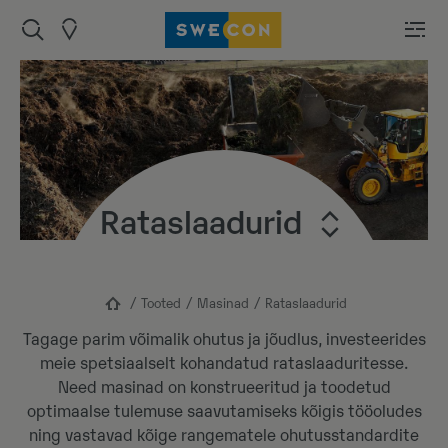
Rataslaadurid
Tooted
Masinad
Rataslaadurid
Tagage parim võimalik ohutus ja jõudlus, investeerides
meie spetsiaalselt kohandatud rataslaaduritesse.
Need masinad on konstrueeritud ja toodetud
optimaalse tulemuse saavutamiseks kõigis tööoludes
ning vastavad kõige rangematele ohutusstandardite