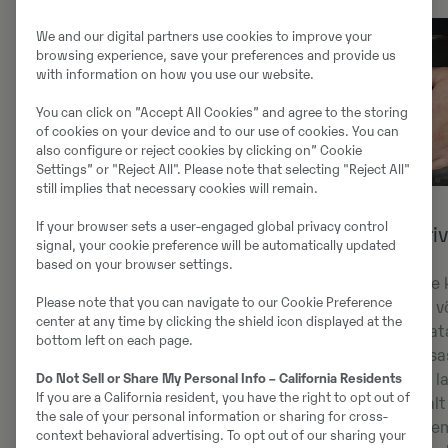
We and our digital partners use cookies to improve your
browsing experience, save your preferences and provide us
with information on how you use our website.
You can click on ”Accept All Cookies” and agree to the storing
of cookies on your device and to our use of cookies. You can
also configure or reject cookies by clicking on” Cookie
Settings” or "Reject All". Please note that selecting "Reject All"
still implies that necessary cookies will remain.
If your browser sets a user-engaged global privacy control
Kabiinimugavuse uus tase
Comfort Driv
signal, your cookie preference will be automatically updated
based on your browser settings.
Volvo rataslaadureid peavad paljud
Lisavarustusse 
Please note that you can navigate to our Cookie Preference
juhid turu kõige mugavamateks ja
Control (CDC) v
center at any time by clicking the shield icon displayed at the
vaiksemateks. Juhikogemus on
masinat suunat
bottom left on each page.
täiesti uuel tasemel täiustatud
hoovaga. Lihtsa
hoiuvõimaluste, uue käetoe ja uue
Do Not Sell or Share My Personal Info – California Residents
ergonoomilist l
If you are a California resident, you have the right to opt out of
topsihoidikuga, milles on lisaruum
jooksul pidevalt
the sale of your personal information or sharing for cross-
tarvikutele või telefonile, Bluetooth-
töötaksid vähem
context behavioral advertising. To opt out of our sharing your