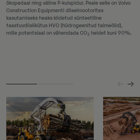
ökopedaal ning väline P-kuivpidur. Peale selle on Volvo
Construction Equipmenti diiselmootorites
kasutamiseks heaks kiidetud sünteetiline
taastuvdiislikütus HVO (hüdrogeenitud taimeõlid),
mille potentsiaal on vähendada CO
heidet kuni 90%.
2