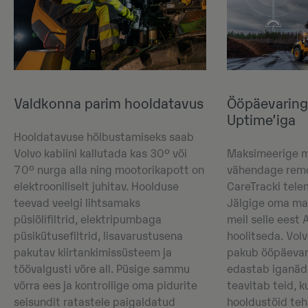
Valdkonna parim hooldatavus
Ööpäevaring
Uptime’iga
Hooldatavuse hõlbustamiseks saab
Volvo kabiini kallutada kas 30º või
Maksimeerige m
70º nurga alla ning mootorikapott on
vähendage remo
elektrooniliselt juhitav. Hoolduse
CareTracki tel
teevad veelgi lihtsamaks
Jälgige oma mas
püsiõlifiltrid, elektripumbaga
meil selle eest 
püsikütusefiltrid, lisavarustusena
hoolitseda. Vol
pakutav kiirtankimissüsteem ja
pakub ööpäevar
töövalgusti võre all. Püsige sammu
edastab iganäda
võrra ees ja kontrollige oma pidurite
teavitab teid, k
seisundit ratastele paigaldatud
hooldustöid teh