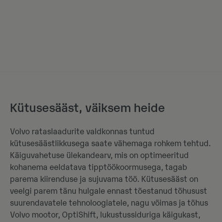
Kütusesääst, väiksem heide
Volvo rataslaadurite valdkonnas tuntud
kütusesäästlikkusega saate vähemaga rohkem tehtud.
Käiguvahetuse ülekandearv, mis on optimeeritud
kohanema eeldatava tipptöökoormusega, tagab
parema kiirenduse ja sujuvama töö. Kütusesääst on
veelgi parem tänu hulgale ennast tõestanud tõhusust
suurendavatele tehnoloogiatele, nagu võimas ja tõhus
Volvo mootor, OptiShift, lukustussiduriga käigukast,