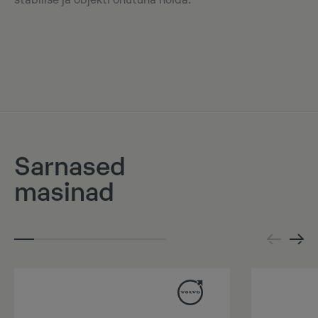
stabiilse ja objekti ohutuna hoida.
Sarnased
masinad