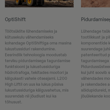
OptiShift
Pidurdamise
Töötsüklite lühendamiseks ja
Lühendage tsük
kütusekulu vähendamiseks
tootlikkust ja 
kohandage OptiShiftiga oma masina
komponentide k
lukustussiduri rakendumine.
suurendage juh
Eesrindlik tehnoloogia moodustab
patenteeritud 
terviku pidurdamisega tagurdamise
tagurdamisega 
funktsiooni ja lukustussiduriga
Pidurdussüstee
hüdrotrafoga, tekitades mootori ja
kui juht soovib
käigukasti vahele otseajami. L200
vähendades moot
High Liftil on uus ka lukus püsiva
ja rakendades 
lukustussiduriga käiguvahetus, mis
sõidupidureid,
suurendab nii jõudlust kui ka
jõuülekande ko
tõhusust.