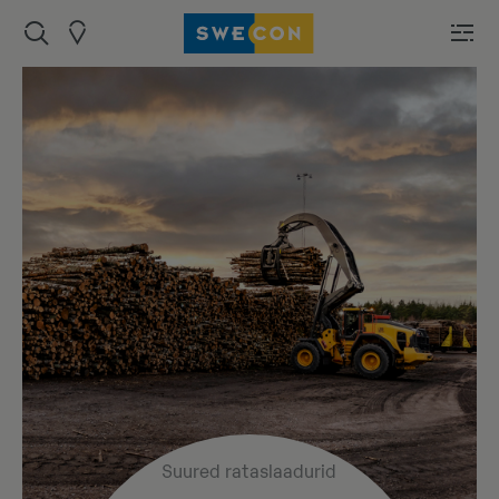
Suured rataslaadurid