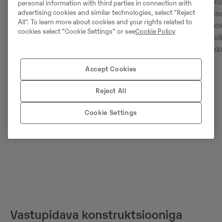
ühenduvuse, meediumipleieri,
rohkem tootlikult
personal information with third parties in connection with
advertising cookies and similar technologies, select "Reject
vabakäetelefoni, USB-laadurite ning
CDC kasutamisel
All". To learn more about cookies and your rights related to
laia valiku juhiistmevalikutega –
adaptiivne man
cookies select “Cookie Settings” or see
Cookie Policy
sealhulgas soojendus- ja
reageerimine v
jahutusfunktsiooniga esmaklassiline
kiirusel tundlikk
iste.
Accept Cookies
Reject All
Cookie Settings
Vastupidava konstruktsiooniga