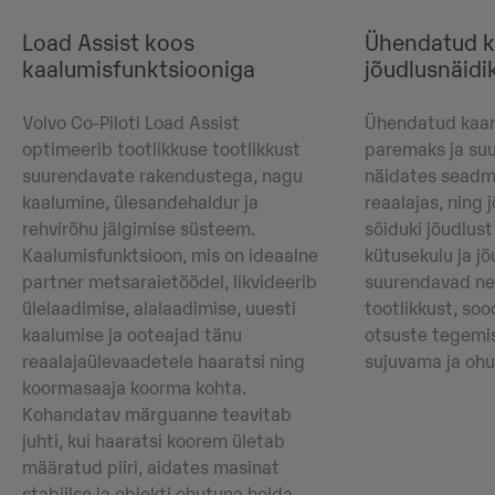
Load Assist koos
Ühendatud k
kaalumisfunktsiooniga
jõudlusnäidi
Volvo Co-Piloti Load Assist
Ühendatud kaart
optimeerib tootlikkuse tootlikkust
paremaks ja su
suurendavate rakendustega, nagu
näidates seadm
kaalumine, ülesandehaldur ja
reaalajas, ning 
rehvirõhu jälgimise süsteem.
sõiduki jõudlus
Kaalumisfunktsioon, mis on ideaalne
kütusekulu ja j
partner metsaraietöödel, likvideerib
suurendavad ne
ülelaadimise, alalaadimise, uuesti
tootlikkust, so
kaalumise ja ooteajad tänu
otsuste tegemi
reaalajaülevaadetele haaratsi ning
sujuvama ja oh
koormasaaja koorma kohta.
Kohandatav märguanne teavitab
juhti, kui haaratsi koorem ületab
määratud piiri, aidates masinat