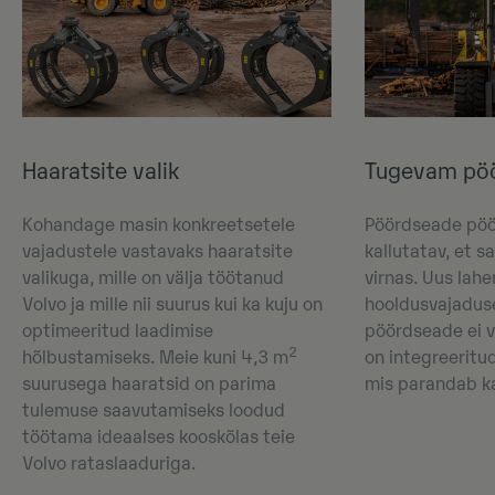
Haaratsite valik
Tugevam pö
Kohandage masin konkreetsetele
Pöördseade pöö
vajadustele vastavaks haaratsite
kallutatav, et s
valikuga, mille on välja töötanud
virnas. Uus lah
Volvo ja mille nii suurus kui ka kuju on
hooldusvajadus
optimeeritud laadimise
pöördseade ei va
2
hõlbustamiseks. Meie kuni 4,3 m
on integreerit
suurusega haaratsid on parima
mis parandab ka
tulemuse saavutamiseks loodud
töötama ideaalses kooskõlas teie
Volvo rataslaaduriga.