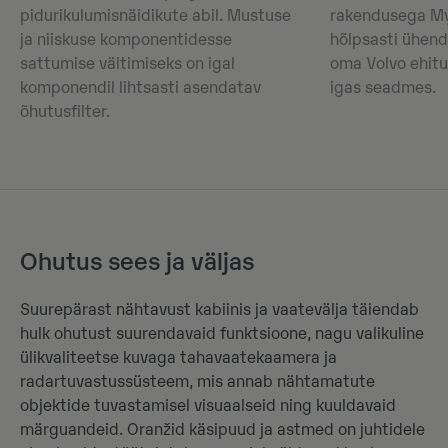
pidurikulumisnäidikute abil. Mustuse
rakendusega M
ja niiskuse komponentidesse
hõlpsasti ühenda
sattumise vältimiseks on igal
oma Volvo ehitu
komponendil lihtsasti asendatav
igas seadmes.
õhutusfilter.
Ohutus sees ja väljas
Suurepärast nähtavust kabiinis ja vaatevälja täiendab
hulk ohutust suurendavaid funktsioone, nagu valikuline
ülikvaliteetse kuvaga tahavaatekaamera ja
radartuvastussüsteem, mis annab nähtamatute
objektide tuvastamisel visuaalseid ning kuuldavaid
märguandeid. Oranžid käsipuud ja astmed on juhtidele