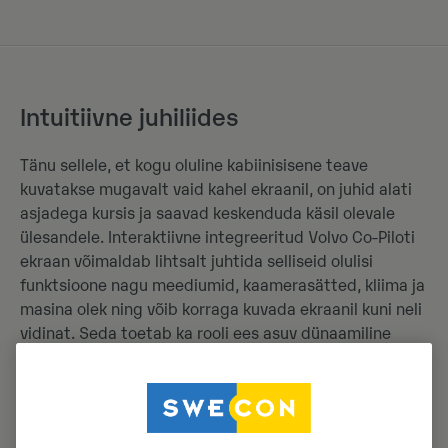
Intuitiivne juhiliides
Tänu sellele, et kogu oluline kabiinisisene teave
kuvatakse mugavalt vaid kahel ekraanil, on juhid alati
asjadega kursis ja saavad keskenduda käsil olevale
ülesandele. Interaktiivne integreeritud Volvo Co-Piloti
ekraan võimaldab lihtsalt juhtida selliseid olulisi
funktsioone nagu meediumid, kaamerasätted, kliima ja
masina olek ning võib korraga kuvada ekraanil kuni neli
vidinat. Seda toetab ka rooli ees asuv dünaamiline
näidikuplokk, mis võimaldab silmapilkselt vaadata
olulisi sõidukiandmeid.