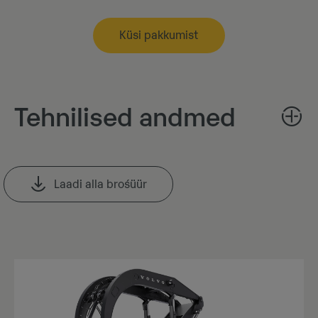
Küsi pakkumist
Tehnilised andmed
Laadi alla brośüür