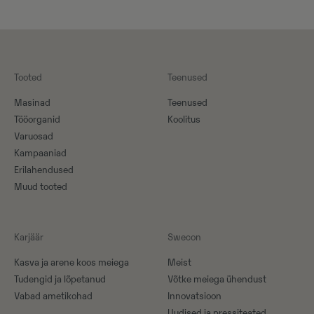
Tooted
Teenused
Masinad
Teenused
Tööorganid
Koolitus
Varuosad
Kampaaniad
Erilahendused
Muud tooted
Karjäär
Swecon
Kasva ja arene koos meiega
Meist
Tudengid ja lõpetanud
Võtke meiega ühendust
Vabad ametikohad
Innovatsioon
Uudised ja pressiteated