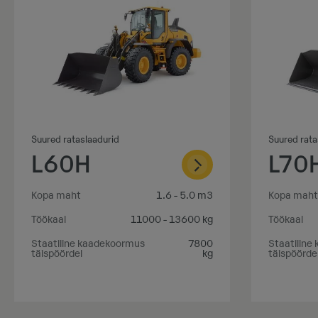
Suured rataslaadurid
Suured rata
L60H
L70
Kopa maht
1.6 - 5.0 m3
Kopa maht
Töökaal
11000 - 13600 kg
Töökaal
Staatiline kaadekoormus
7800
Staatiline
täispöördel
kg
täispöörde