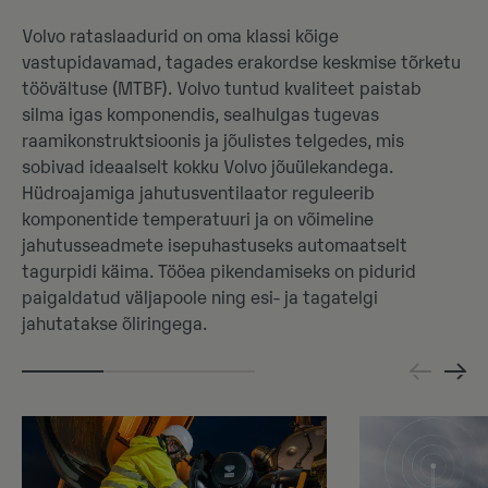
Volvo rataslaadurid on oma klassi kõige
vastupidavamad, tagades erakordse keskmise tõrketu
töövältuse (MTBF). Volvo tuntud kvaliteet paistab
silma igas komponendis, sealhulgas tugevas
raamikonstruktsioonis ja jõulistes telgedes, mis
sobivad ideaalselt kokku Volvo jõuülekandega.
Hüdroajamiga jahutusventilaator reguleerib
komponentide temperatuuri ja on võimeline
jahutusseadmete isepuhastuseks automaatselt
tagurpidi käima. Tööea pikendamiseks on pidurid
paigaldatud väljapoole ning esi- ja tagatelgi
jahutatakse õliringega.