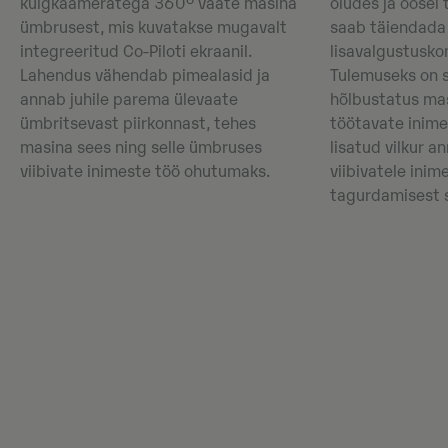
külgkaameratega 360° vaate masina
oludes ja öösel 
ümbrusest, mis kuvatakse mugavalt
saab täiendada 
integreeritud Co-Piloti ekraanil.
lisavalgustusko
Lahendus vähendab pimealasid ja
Tulemuseks on 
annab juhile parema ülevaate
hõlbustatus ma
ümbritsevast piirkonnast, tehes
töötavate inime
masina sees ning selle ümbruses
lisatud vilkur a
viibivate inimeste töö ohutumaks.
viibivatele inim
tagurdamisest s