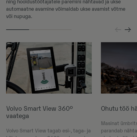
ning hooldustöötajatele paremini nähtavad ja ukse
automaatne avamine võimaldab ukse avamist võtme
või nupuga.
Volvo Smart View 360°
Ohutu töö h
vaatega
Masinat ümbrit
Volvo Smart View tagab esi-, taga- ja
parandab nähtav