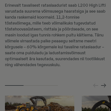
Erinevalt tavalisest rataslaadurist saab L200 High Lifti
varustada suurema võimsusega haaratsiga ja see saab
kanda raskemaid koormaid. 11,2-tonnise
tõstevõimega, mille teeb võimalikuks tugevdatud
tõstehoovasüsteem, risttala ja pöördseade, on see
masin loodud igas tunnis rohkem puitu käitlema. Tänu
võimele virnastada palke peaaegu seitsme meetri
kõrgusele – 60% kõrgemale kui tavaline rataslaadur –
saate oma puiduladu ja ladustamisvõimsust
optimaalselt ära kasutada, suurendades nii tootlikkust
ning vähendades tegevuskulu.