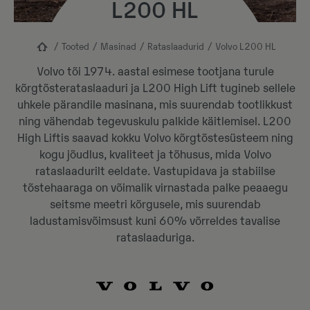
L200 HL
Tooted
Masinad
Rataslaadurid
Volvo L200 HL
Volvo tõi 1974. aastal esimese tootjana turule
kõrgtõsterataslaaduri ja L200 High Lift tugineb sellele
uhkele pärandile masinana, mis suurendab tootlikkust
ning vähendab tegevuskulu palkide käitlemisel. L200
High Liftis saavad kokku Volvo kõrgtõstesüsteem ning
kogu jõudlus, kvaliteet ja tõhusus, mida Volvo
rataslaadurilt eeldate. Vastupidava ja stabiilse
tõstehaaraga on võimalik virnastada palke peaaegu
seitsme meetri kõrgusele, mis suurendab
ladustamisvõimsust kuni 60% võrreldes tavalise
rataslaaduriga.