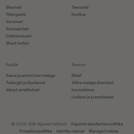
Masinad
Teenused
Tööorganid
Koolitus
Varuosad
Kampaaniad
Erilahendused
Muud tooted
Karjäär
Swecon
Kasva ja arene koos meiega
Meist
Tudengid ja lõpetanud
Võtke meiega ühendust
Vabad ametikohad
Innovatsioon
Uudised ja pressiteated
© 2026. Kõik õigused kaitstud
Küpsiste kasutamise poliitika
Privaatsuspoliitika
Identity manual
Manage Cookies