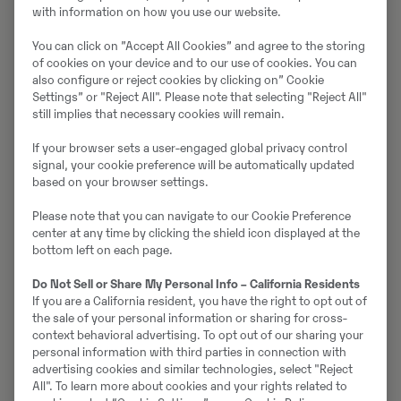
spetsifikatsioon ja levinud kasutusvaldkond.
with information on how you use our website.
Äpp töötab nii online kui offline režiimis võimaldades
You can click on ”Accept All Cookies” and agree to the storing
teil otsida tööorganit Volvo ehitusmasinale või leida
of cookies on your device and to our use of cookies. You can
sobiv masin konkreetsele tööorganile.
also configure or reject cookies by clicking on” Cookie
Settings” or "Reject All". Please note that selecting "Reject All"
still implies that necessary cookies will remain.
Lae alla tasuta äpp kasutades allolevaid linke
If your browser sets a user-engaged global privacy control
Attachment Selector for iOS (App Store)
signal, your cookie preference will be automatically updated
based on your browser settings.
Attachment Selector for Android (Google Play)
Please note that you can navigate to our Cookie Preference
center at any time by clicking the shield icon displayed at the
bottom left on each page.
Do Not Sell or Share My Personal Info – California Residents
If you are a California resident, you have the right to opt out of
the sale of your personal information or sharing for cross-
context behavioral advertising. To opt out of our sharing your
personal information with third parties in connection with
advertising cookies and similar technologies, select "Reject
All". To learn more about cookies and your rights related to