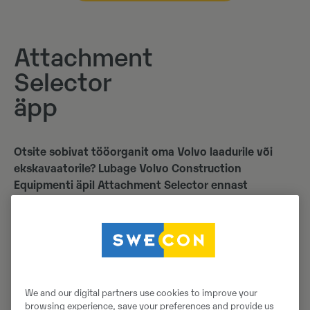
Attachment
Selector
äpp
Otsite sobivat tööorganit oma Volvo laadurile või
ekskavaatorile? Lubage Volvo Construction
Equipmenti äpil Attachment Selector ennast
juhendada.
Attachment Selector on tasuta mobiiliäpp, mis aitab
teil kiiresti leida õige tööorgani oma Volvo
ehitusmasinale. Kümnes keeles kasutatav äpp
juhendab teid läbi lihtsa valikuprotsessi ja pakub
olulist informatsiooni, nagu näiteks tehniline
We and our digital partners use cookies to improve your
browsing experience, save your preferences and provide us