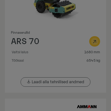
Pinnaserullid
ARS 70
Valtsi laius
1680 mm
Töökaal
6545 kg
Laadi alla tehnilised andmed