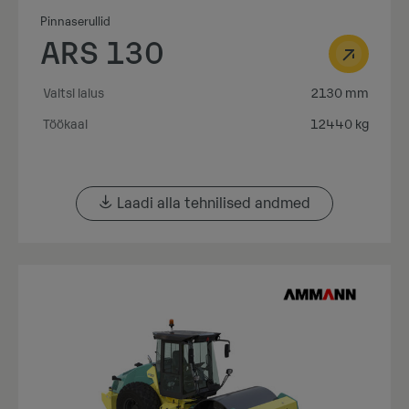
Pinnaserullid
ARS 130
Valtsi laius
2130 mm
Töökaal
12440 kg
Laadi alla tehnilised andmed