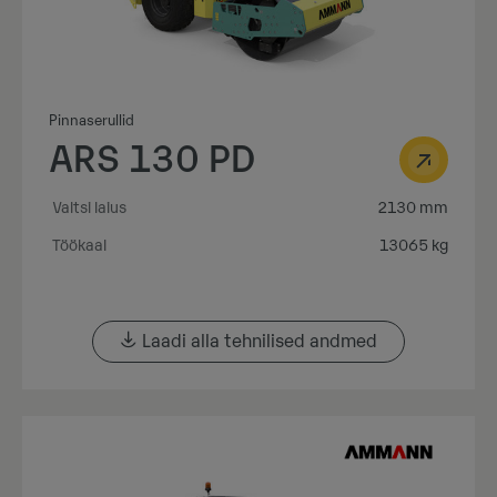
Pinnaserullid
ARS 130 PD
Valtsi laius
2130 mm
Töökaal
13065 kg
Laadi alla tehnilised andmed