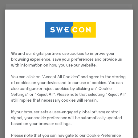
We and our digital partners use cookies to improve your
browsing experience, save your preferences and provide us
with information on how you use our website.
You can click on ”Accept All Cookies” and agree to the storing
of cookies on your device and to our use of cookies. You can
Pinnaserullid
also configure or reject cookies by clicking on” Cookie
ARS 150 PD
Settings” or "Reject All". Please note that selecting "Reject All"
still implies that necessary cookies will remain.
Valtsi laius
2130 mm
If your browser sets a user-engaged global privacy control
signal, your cookie preference will be automatically updated
Töökaal
15120 kg
based on your browser settings.
Please note that you can navigate to our Cookie Preference