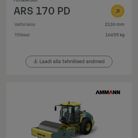
Pinnaserullid
ARS 170 PD
Valtsi laius
2130 mm
Töökaal
16655 kg
Laadi alla tehnilised andmed