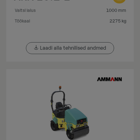
Valtsi laius
1000 mm
Töökaal
2275 kg
Laadi alla tehnilised andmed