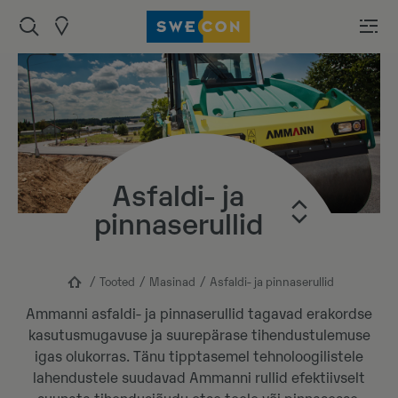
Asfaldi- ja
pinnaserullid
Tooted
Masinad
Asfaldi- ja pinnaserullid
Ammanni asfaldi- ja pinnaserullid tagavad erakordse
kasutusmugavuse ja suurepärase tihendustulemuse
igas olukorras. Tänu tipptasemel tehnoloogilistele
lahendustele suudavad Ammanni rullid efektiivselt