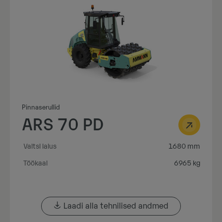
Pinnaserullid
ARS 70 PD
Valtsi laius
1680 mm
Töökaal
6965 kg
Laadi alla tehnilised andmed