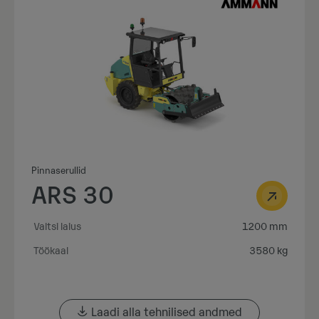
Pinnaserullid
ARS 30
Valtsi laius
1200 mm
Töökaal
3580 kg
Laadi alla tehnilised andmed