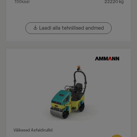
Töökaal
22220 kg
Laadi alla tehnilised andmed
Väikesed Asfaldirullid