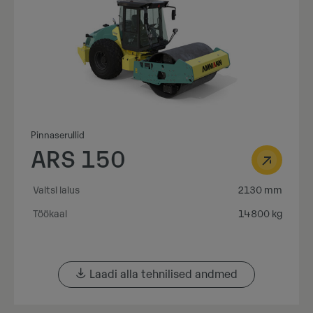
Pinnaserullid
ARS 150
Valtsi laius
2130 mm
Töökaal
14800 kg
Laadi alla tehnilised andmed