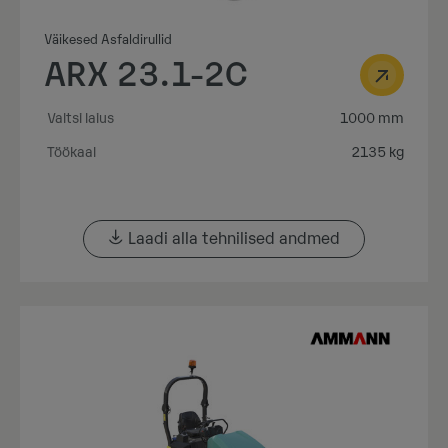
Väikesed Asfaldirullid
ARX 23.1-2C
Valtsi laius
1000 mm
Töökaal
2135 kg
Laadi alla tehnilised andmed