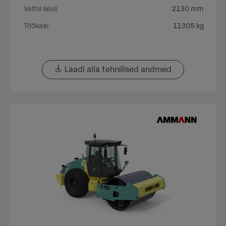
Valtsi laius
2130 mm
Töökaal
11305 kg
Laadi alla tehnilised andmed