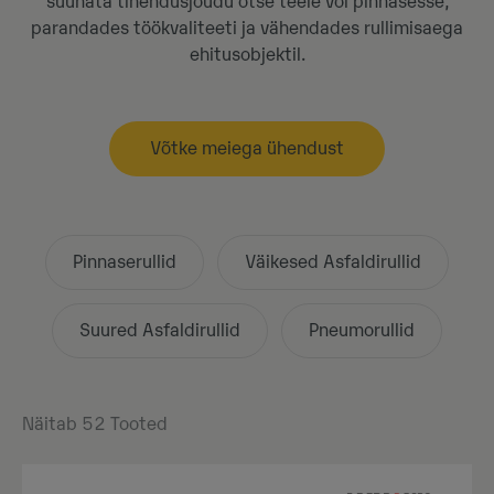
suunata tihendusjõudu otse teele või pinnasesse,
parandades töökvaliteeti ja vähendades rullimisaega
ehitusobjektil.
Võtke meiega ühendust
Pinnaserullid
Väikesed Asfaldirullid
Suured Asfaldirullid
Pneumorullid
Näitab
52
Tooted