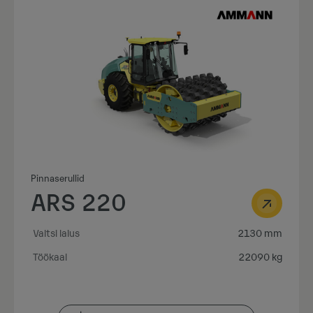
Pinnaserullid
ARS 220
Valtsi laius
2130 mm
Töökaal
22090 kg