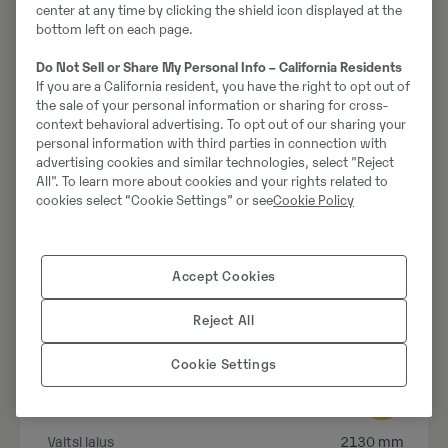
center at any time by clicking the shield icon displayed at the
Laadi alla tehnilised andmed
bottom left on each page.
Do Not Sell or Share My Personal Info – California Residents
If you are a California resident, you have the right to opt out of
the sale of your personal information or sharing for cross-
context behavioral advertising. To opt out of our sharing your
personal information with third parties in connection with
advertising cookies and similar technologies, select "Reject
All". To learn more about cookies and your rights related to
cookies select “Cookie Settings” or see
Cookie Policy
Accept Cookies
Reject All
Pinnaserullid
Cookie Settings
ARS 170
Valtsi laius
2130 mm