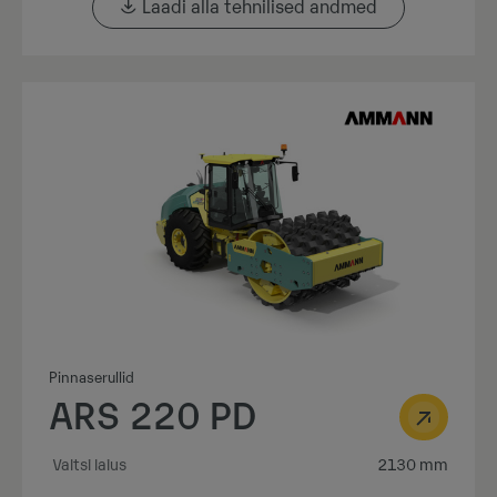
Laadi alla tehnilised andmed
Pinnaserullid
ARS 220 PD
Valtsi laius
2130 mm