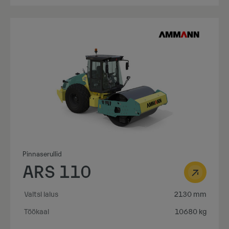
Pinnaserullid
ARS 110
Valtsi laius
2130 mm
Töökaal
10680 kg