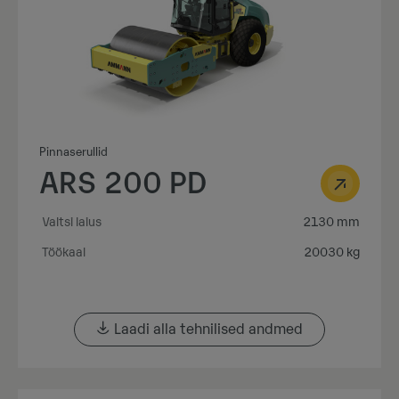
Pinnaserullid
ARS 200 PD
Valtsi laius
2130 mm
Töökaal
20030 kg
Laadi alla tehnilised andmed