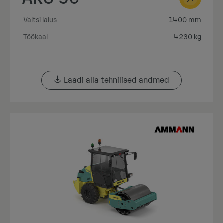
Valtsi laius
1400 mm
Töökaal
4230 kg
Laadi alla tehnilised andmed