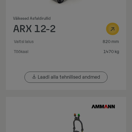
Väikesed Asfaldirullid
ARX 12-2
Valtsi laius
820 mm
Töökaal
1470 kg
Laadi alla tehnilised andmed