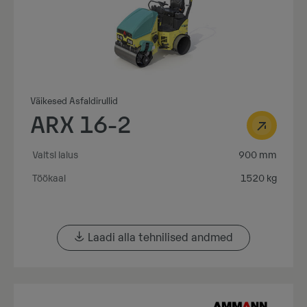
Väikesed Asfaldirullid
ARX 16-2
Valtsi laius
900 mm
Töökaal
1520 kg
Laadi alla tehnilised andmed