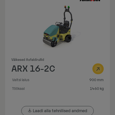
Väikesed Asfaldirullid
ARX 16-2C
Valtsi laius
900 mm
Töökaal
1460 kg
Laadi alla tehnilised andmed