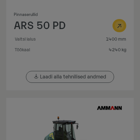
Pinnaserullid
ARS 50 PD
Valtsi laius
1400 mm
Töökaal
4240 kg
Laadi alla tehnilised andmed