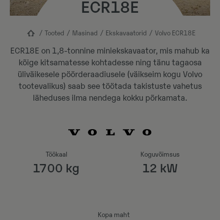
ECR18E
Tooted
Masinad
Ekskavaatorid
Volvo ECR18E
ECR18E on 1,8-tonnine miniekskavaator, mis mahub ka
kõige kitsamatesse kohtadesse ning tänu tagaosa
üliväikesele pöörderaadiusele (väikseim kogu Volvo
tootevalikus) saab see töötada takistuste vahetus
läheduses ilma nendega kokku põrkamata.
Töökaal
Koguvõimsus
1700 kg
12 kW
Kopa maht