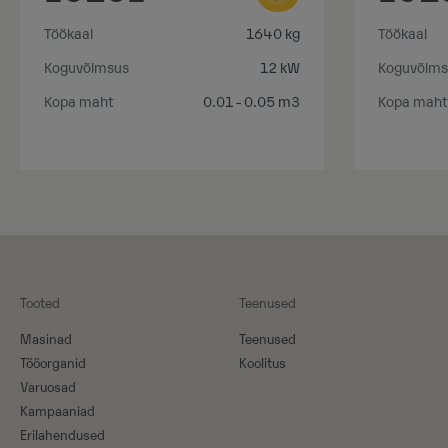
Töökaal
1640 kg
Töökaal
Koguvõimsus
12 kW
Koguvõims
Kopa maht
0.01 - 0.05 m3
Kopa maht
Tooted
Teenused
Masinad
Teenused
Tööorganid
Koolitus
Varuosad
Kampaaniad
Erilahendused