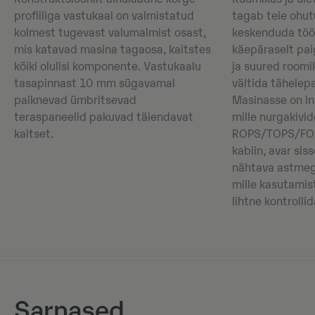
profiiliga vastukaal on valmistatud
tagab teie ohut
kolmest tugevast valumalmist osast,
keskenduda tööl
mis katavad masina tagaosa, kaitstes
käepäraselt pa
kõiki olulisi komponente. Vastukaalu
ja suured roomi
tasapinnast 10 mm sügavamal
vältida tähelep
paiknevad ümbritsevad
Masinasse on in
teraspaneelid pakuvad täiendavat
mille nurgakivid
kaitset.
ROPS/TOPS/FOPS
kabiin, avar sis
nähtava astmega
mille kasutamis
lihtne kontrollid
Sarnased