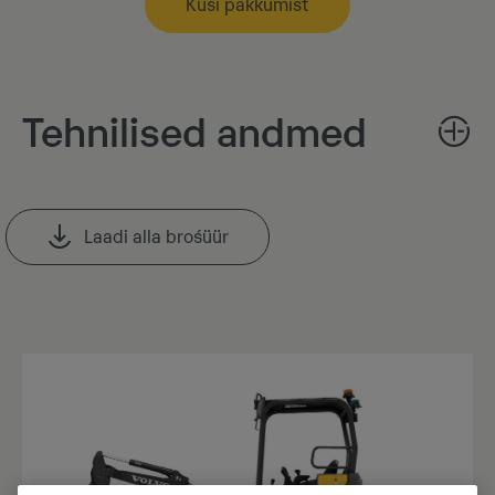
Küsi pakkumist
Tehnilised andmed
Laadi alla brośüür