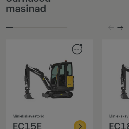
masinad
Miniekskavaatorid
Miniekskav
EC15E
EC1