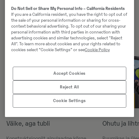
ja lihtne kasutada – see 1,8-tonnine ekskavaator teeb
raskete tööde tegemise lihtsaks nagu lapsemäng.
Do Not Sell or Share My Personal Info – California Residents
If you are a California resident, you have the right to opt out of
Tänu vastupidavale konstruktsioonile ja oma klassi
the sale of your personal information or sharing for cross-
parimale hooldusligipääsule võite olla kindel, et see on
context behavioral advertising. To opt out of our sharing your
masin, mis hoiab kasutuskulud väikesed.
personal information with third parties in connection with
advertising cookies and similar technologies, select "Reject
All". To learn more about cookies and your rights related to
cookies select “Cookie Settings” or see
Cookie Policy
Accept Cookies
Reject All
Cookie Settings
Väike, aga tubli
Ohutu ja lih
Konstruktsioonilt ainulaadne kõrge
Ruumikas ja ülev