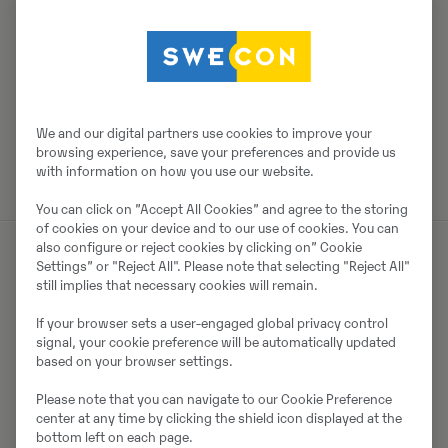
We and our digital partners use cookies to improve your
browsing experience, save your preferences and provide us
with information on how you use our website.
You can click on ”Accept All Cookies” and agree to the storing
of cookies on your device and to our use of cookies. You can
also configure or reject cookies by clicking on” Cookie
Settings” or "Reject All". Please note that selecting "Reject All"
still implies that necessary cookies will remain.
Funktsioonid
If your browser sets a user-engaged global privacy control
signal, your cookie preference will be automatically updated
Tööks valmis
based on your browser settings.
Please note that you can navigate to our Cookie Preference
Üliväikese pöörderaadiusega ECR18E on ideaalne valik
center at any time by clicking the shield icon displayed at the
kitsastes tingimustes töötamiseks. Kerge transportida
bottom left on each page.