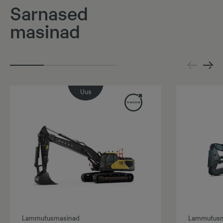
Sarnased
masinad
Uus
Lammutusmasinad
Lammutusm