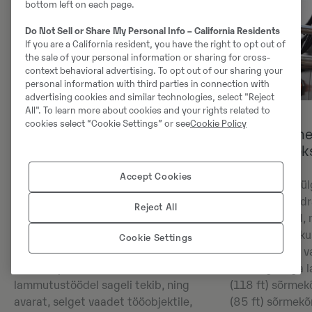
bottom left on each page.
Do Not Sell or Share My Personal Info – California Residents
If you are a California resident, you have the right to opt out of
the sale of your personal information or sharing for cross-
context behavioral advertising. To opt out of our sharing your
personal information with third parties in connection with
advertising cookies and similar technologies, select "Reject
All". To learn more about cookies and your rights related to
cookies select “Cookie Settings” or see
Cookie Policy
Kukkuvate esemete vastane
Universaaln
piire (fog)
lammutusek
Accept Cookies
Volvo kõrge tööulatusega
Ülima mitmekül
ekskavaatorid on valmistatud
uuenduslik hüdra
Reject All
maksimaalse ohutuse tagamiseks
moodulliigend, 
kõigil lammutustöödel. Toekas raam
hüdraulilist lu
Cookie Settings
ja kabiin pakuvad suurepärast kaitset
kaeveseadme va
kukkuva prahi eest, mida
töökaugusega 
lammutustöödel sageli tekib, ning
(118 ft) sõrmek
avarat, selget vaadet tööobjektile,
(85 ft) sõrmekõ