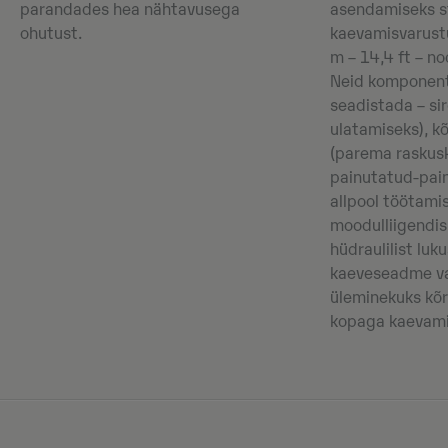
parandades hea nähtavusega
asendamiseks 
ohutust.
kaevamisvarust
m – 14,4 ft – n
Neid komponent
seadistada – sir
ulatamiseks), k
(parema raskusk
painutatud-pai
allpool töötamis
moodulliigendis
hüdraulilist lu
kaeveseadme va
üleminekuks kõr
kopaga kaevamis