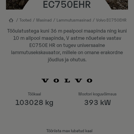
EC750EHR
Tooted
Masinad
Lammutusmasinad
Volvo EC750EHR
Tööulatustega kuni 36 m pealpool maapinda ning kuni
10 m allpool maapinda, V astme nõuetele vastav
EC750E HR on tugev universaalne
lammutusekskavaator, millele on omane erakordne
jõudlus ja ohutus.
Töökaal
Mootori koguvõimsus
103028 kg
393 kW
Tööriista max lubatud kaal