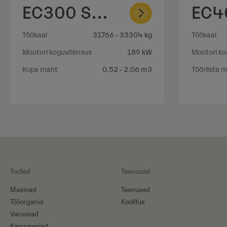
EC300 Straight Boom
Töökaal
31766 - 33304 kg
Töökaal
Mootori koguvõimsus
189 kW
Mootori k
Kopa maht
0.52 - 2.06 m3
Tööriista 
Tooted
Teenused
Masinad
Teenused
Tööorganid
Koolitus
Varuosad
Kampaaniad