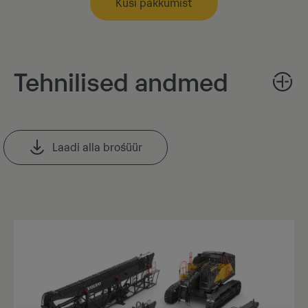
Küsi pakkumist
Tehnilised andmed
Laadi alla brośüür