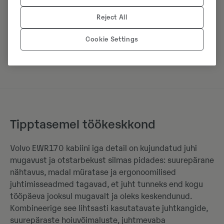
olulistele hooldusaladele maapinnalt
tõhusus.
juurdepääsule ja valikulisele
Reject All
hüdraulikaõli kiirtäitmisfunktsioonile,
mis kõik vähendavad seisakuaegu ja
Cookie Settings
parendavad üldist tootlikkust.
Tipptasemel töökeskkond
Volvo EWR170 kabiini iga detail on kujundatud juhi
mugavust ja otstarbekust silmas pidades: suurepärane
nähtavus, madal müratase ja ergonoomilised
juhtimisseadmed tagavad, et juht tunneks end kogu
tööpäeva jooksul mugavalt ja oleks keskendunud.
Kombineerige see lihtsasti kasutatavate juhtkangide,
suurepäraste hoiuvõimaluste, juhtmevaba