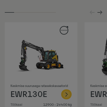
Keskmise suurusega ratasekskavaatorid
Keskmise s
EWR130E
EWR
Töökaal
12900 - 14400 kg
Töökaal