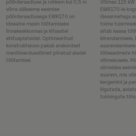
pöörderaadiuse ja rohkem kui 0,5 m
Võimas 115 kW
võrra väiksema eesmise
EWR170-le kogu 
pöörderaadiusega EWR170 on
ülesannetega s
ideaalne masin töötamiseks
toime tulemise
linnakeskkonnas ja kitsastel
aitab kaasa töö
ehitusplatsidel. Optimeeritud
kiirendamisele,
konstruktsioon pakub erakordset
suurendamisele
manööverdusvõimet piiratud aladel
tööseadmete hõ
töötamisel.
võimekusele. P
võrreldes eelm
suurem, mis võ
kergemini ja pa
liigutada, aidat
toimingute tõhu