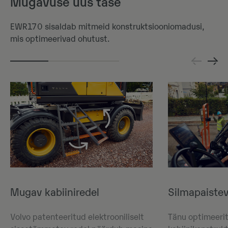
Mugavuse uus tase
EWR170 sisaldab mitmeid konstruktsiooniomadusi,
mis optimeerivad ohutust.
Mugav kabiiniredel
Silmapaiste
Volvo patenteeritud elektrooniliselt
Tänu optimeeri