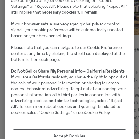
also configure or reject cookies by clicking on” Cookie
Settings” or "Reject All". Please note that selecting "Reject All"
still implies that necessary cookies will remain.
If your browser sets a user-engaged global privacy control
signal, your cookie preference will be automatically updated
based on your browser settings.
Please note that you can navigate to our Cookie Preference
Loodud töövõimeaega silmas
Tõhusus ja t
center at any time by clicking the shield icon displayed at the
pidades
hüdraulika
bottom left on each page.
Do Not Sell or Share My Personal Info – California Residents
Volvo EWR170 iga element alates
Täiustatud elek
If you are a California resident, you have the right to opt out of
tugevast raamist kuni kõrge
koormustundlik
the sale of your personal information or sharing for cross-
kvaliteediga komponentideni on
hüdraulilise võ
context behavioral advertising. To opt out of our sharing your
personal information with third parties in connection with
projekteeritud vastupidavaks,
ainult siis, kui 
advertising cookies and similar technologies, select "Reject
tagades pika tööea ja seisakuaegade
saavutades täps
All". To learn more about cookies and your rights related to
minimeerimise. Vajalikud
töö ja suurema 
cookies select “Cookie Settings” or see
Cookie Policy
igapäevased hooldustoimingud
olenemata üles
kulgevad kiiresti ja vaevata tänu
on masina pare
rühmitatud määrdepunktidele,
maksimaalne jõu
Accept Cookies