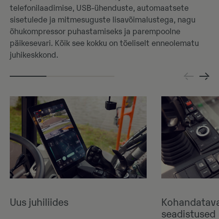
telefonilaadimise, USB-ühenduste, automaatsete
sisetulede ja mitmesuguste lisavõimalustega, nagu
õhukompressor puhastamiseks ja parempoolne
päikesevari. Kõik see kokku on tõeliselt enneolematu
juhikeskkond.
Uus juhiliides
Kohandatava
seadistused