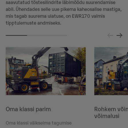
saavutatud tõstesilindrite läbimõõdu suurendamise
abil. Ühendades selle uue pikema kaheosalise mastiga,
mis tagab suurema ulatuse, on EWR170 valmis
tipptulemuste andmiseks.
Oma klassi parim
Rohkem või
võimalusi
Oma klassi väikseima tagumise