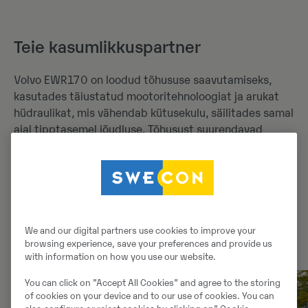
Teie kasumlikkuspartner
Volvo EWR170 on loodud tõhususe saavutamiseks,
kasutades täiustatud mootoritehnoloogiat ja arukat
hüdraulikat, mis vähendab kütusekulu, säilitades samal
ajal tipptasemel jõudluse. Tõhusust suurendavad
veelgi mitmesugused funktsioonid, sealhulgas
automaatne tühikäik ja automaatne mootori
seiskamine. Valikuline veermikualune lisakütusepaak
toetab pikemaid tööraadiusi tankimiste vahel, et
suurendada tööaega.
We and our digital partners use cookies to improve your
browsing experience, save your preferences and provide us
with information on how you use our website.
You can click on ”Accept All Cookies” and agree to the storing
of cookies on your device and to our use of cookies. You can