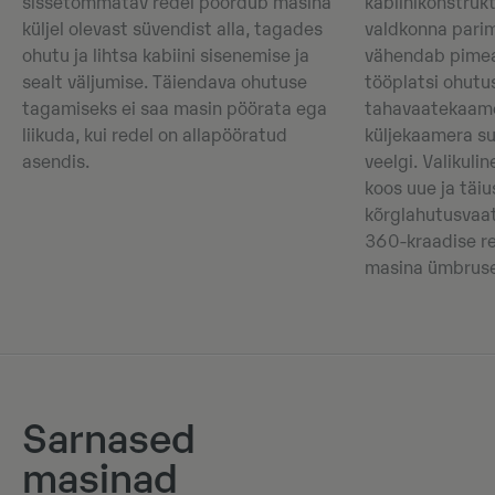
sissetõmmatav redel pöördub masina
kabiinikonstrukt
küljel olevast süvendist alla, tagades
valdkonna parim
ohutu ja lihtsa kabiini sisenemise ja
vähendab pimea
sealt väljumise. Täiendava ohutuse
tööplatsi ohutu
tagamiseks ei saa masin pöörata ega
tahavaatekaame
liikuda, kui redel on allapööratud
küljekaamera s
asendis.
veelgi. Valikuli
koos uue ja täi
kõrglahutusvaat
360-kraadise re
masina ümbruse
Sarnased
masinad