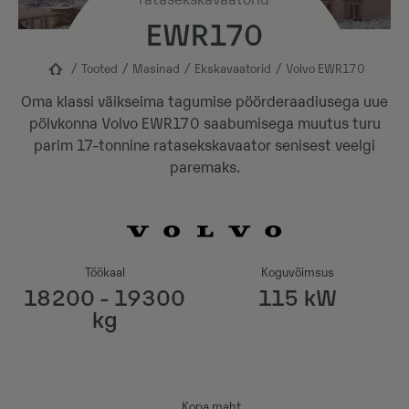
ratasekskavaatorid
EWR170
Tooted
Masinad
Ekskavaatorid
Volvo EWR170
Oma klassi väikseima tagumise pöörderaadiusega uue
põlvkonna Volvo EWR170 saabumisega muutus turu
parim 17-tonnine ratasekskavaator senisest veelgi
paremaks.
Töökaal
Koguvõimsus
18200 - 19300
115 kW
kg
Kopa maht