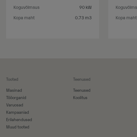
Koguvõimsus
90 kW
Koguvõims
Kopa maht
0.73 m3
Kopa maht
Tooted
Teenused
Masinad
Teenused
Tööorganid
Koolitus
Varuosad
Kampaaniad
Erilahendused
Muud tooted