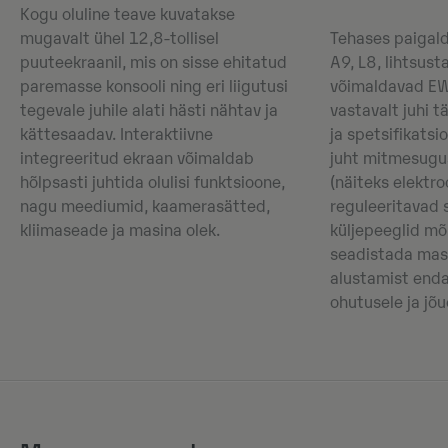
Kogu oluline teave kuvatakse
mugavalt ühel 12,8-tollisel
Tehases paigald
puuteekraanil, mis on sisse ehitatud
A9, L8, lihtsus
paremasse konsooli ning eri liigutusi
võimaldavad E
tegevale juhile alati hästi nähtav ja
vastavalt juhi t
kättesaadav. Interaktiivne
ja spetsifikatsi
integreeritud ekraan võimaldab
juht mitmesugu
hõlpsasti juhtida olulisi funktsioone,
(näiteks elektroo
nagu meediumid, kaamerasätted,
reguleeritavad
kliimaseade ja masina olek.
küljepeeglid mõl
seadistada mas
alustamist enda
ohutusele ja jõu