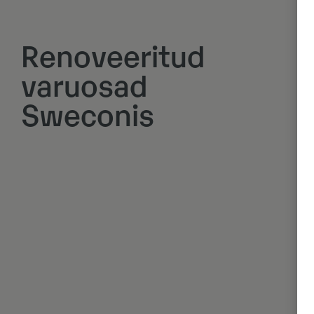
Renoveeritud
varuosad
Sweconis