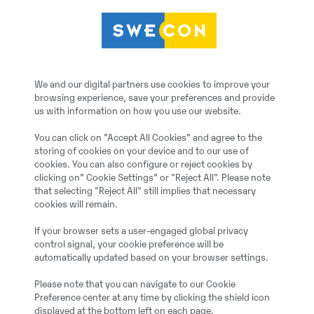
Remondiprotsessi käigus kasutatakse V
Swecon kõigile renoveeritud osadele k
We and our digital partners use cookies to improve your
browsing experience, save your preferences and provide
Meie tänases valikus on mootorid, jõu
us with information on how you use our website.
liigendid, laadurite kiirühendused, ja
You can click on ”Accept All Cookies” and agree to the
Me lihtsalt ei hoolitse oma vanema ma
storing of cookies on your device and to our use of
cookies. You can also configure or reject cookies by
tugevasti nn. rohelisse jalajälge. Kui v
clicking on” Cookie Settings” or "Reject All". Please note
(maagist valmistooteni), siis ühe kasut
that selecting "Reject All" still implies that necessary
cookies will remain.
taaskasutusse võtmisega vähendame 
ühiku võtta päevas.
If your browser sets a user-engaged global privacy
control signal, your cookie preference will be
automatically updated based on your browser settings.
Please note that you can navigate to our Cookie
Preference center at any time by clicking the shield icon
displayed at the bottom left on each page.