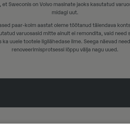
, et Sweconis on Volvo masinate jaoks kasutatud varuosi
midagi uut.
mased paar-kolm aastat oleme töötanud täiendava konts
sutatud varuosasid mitte ainult ei remondita, vaid need
s ka uuele tootele ligilähedase ilme. Seega näevad need
renoveerimisprotsessi lõppu välja nagu uued.