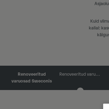
Asjaolu
Kuid vii
kallal: ka
käigu
Renoveeritud
Renoveeritud varuosad Sweconis
varuosad Sweconis