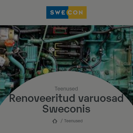
Teenused
Renoveeritud varuosad
Sweconis
Teenused