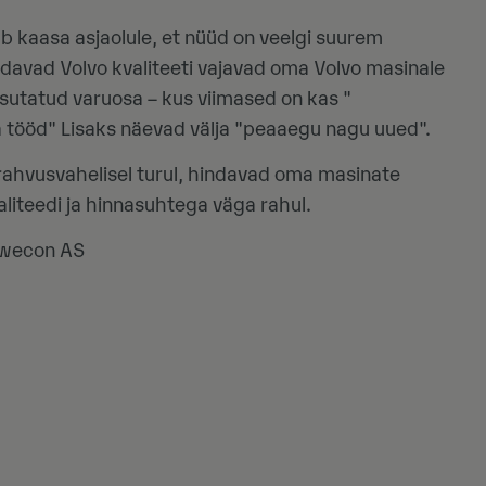
 kaasa asjaolule, et nüüd on veelgi suurem
indavad Volvo kvaliteeti vajavad oma Volvo masinale
 kasutatud varuosa – kus viimased on kas "
tööd" Lisaks näevad välja "peaaegu nagu uued".
a rahvusvahelisel turul, hindavad oma masinate
liteedi ja hinnasuhtega väga rahul.
 Swecon AS