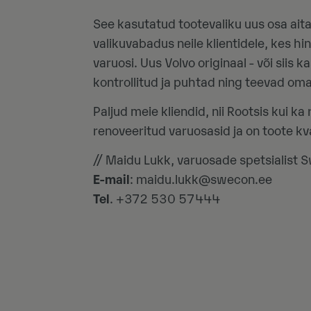
See kasutatud tootevaliku uus osa aitab
valikuvabadus neile klientidele, kes h
varuosi. Uus Volvo originaal - või siis
kontrollitud ja puhtad ning teevad oma 
Paljud meie kliendid, nii Rootsis kui k
renoveeritud varuosasid ja on toote kva
// Maidu Lukk, varuosade spetsialist
E-mail
: maidu.lukk@swecon.ee
Tel
. +372 530 57444