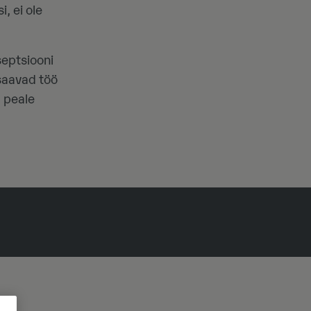
, ei ole
eptsiooni
 saavad töö
 peale