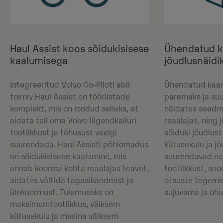
Haul Assist koos sõidukisisese
Ühendatud ka
kaalumisega
jõudlusnäidi
Integreeritud Volvo Co-Piloti abil
Ühendatud kaart
toimiv Haul Assist on tööriistade
paremaks ja su
komplekt, mis on loodud selleks, et
näidates seadm
aidata teil oma Volvo liigendkalluri
reaalajas, ning 
tootlikkust ja tõhusust veelgi
sõiduki jõudlus
suurendada. Haul Assisti põhiomadus
kütusekulu ja j
on sõidukisisene kaalumine, mis
suurendavad ne
annab koorma kohta reaalajas teavet,
tootlikkust, so
aidates vältida tagasikandmist ja
otsuste tegemi
ülekoormust. Tulemuseks on
sujuvama ja oh
maksimumtootlikkus, väiksem
kütusekulu ja masina väiksem