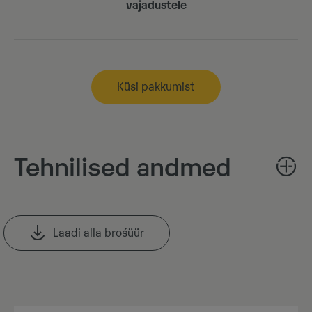
vajadustele
Küsi pakkumist
Tehnilised andmed
Laadi alla brośüür