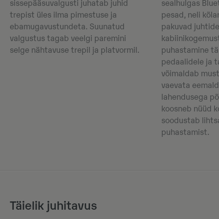
sissepääsuvalgusti juhatab juhid
sealhulgas Blu
trepist üles ilma pimestuse ja
pesad, neli kõlar
ebamugavustundeta. Suunatud
pakuvad juhtid
valgustus tagab veelgi paremini
kabiinikogemus
selge nähtavuse trepil ja platvormil.
puhastamine tä
pedaalidele ja 
võimaldab mustu
vaevata eemald
lahendusega põ
koosneb nüüd ko
soodustab lihts
puhastamist.
Täielik juhitavus