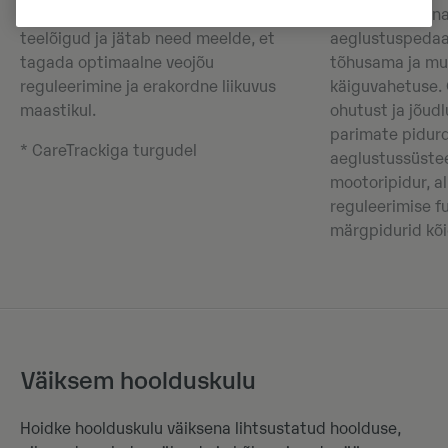
funktsioon tuvastab libedad
ideaalne alterna
teelõigud ja jätab need meelde, et
aeglustuspedaal
tagada optimaalne veojõu
tõhusama ja m
reguleerimine ja erakordne liikuvus
käiguvahetuse. 
maastikul.
ohutust ja jõudl
parimate pidurd
* CareTrackiga turgudel
aeglustussüste
mootoripidur, al
reguleerimise f
märgpidurid kõig
Väiksem hoolduskulu
Hoidke hoolduskulu väiksena lihtsustatud hoolduse,