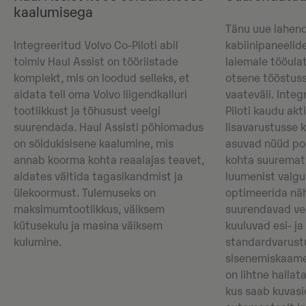
kaalumisega
Tänu uue lahen
Integreeritud Volvo Co-Piloti abil
kabiinipaneelide
toimiv Haul Assist on tööriistade
laiemale tööulat
komplekt, mis on loodud selleks, et
otsene tööstus
aidata teil oma Volvo liigendkalluri
vaateväli. Integ
tootlikkust ja tõhusust veelgi
Piloti kaudu akt
suurendada. Haul Assisti põhiomadus
lisavarustusse 
on sõidukisisene kaalumine, mis
asuvad nüüd pos
annab koorma kohta reaalajas teavet,
kohta suuremat
aidates vältida tagasikandmist ja
luumenist valgus
ülekoormust. Tulemuseks on
optimeerida nä
maksimumtootlikkus, väiksem
suurendavad vee
kütusekulu ja masina väiksem
kuuluvad esi- j
kulumine.
standardvarust
sisenemiskaame
on lihtne hallat
kus saab kuvasid