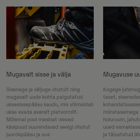
Mugavalt sisse ja välja
Mugavuse uu
Sisenege ja väljuge ohutult ning
Kogege juhimug
mugavalt uude kohta paigutatud
taset, sisened
uksesissepääsu kaudu, mis võimaldab
kohandatavasse
ukse avada avaralt platvormilt.
müratasemega k
Mõlemal pool masinat olevad
hoiuruum, jahut
käsipuud suurendavad veelgi ohutut
uued esmaklassi
juurdepääsu ja uus
ja täiustatud ü