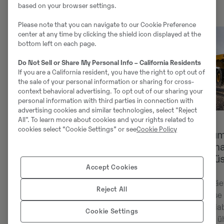
based on your browser settings.
Please note that you can navigate to our Cookie Preference
center at any time by clicking the shield icon displayed at the
bottom left on each page.
Do Not Sell or Share My Personal Info – California Residents
If you are a California resident, you have the right to opt out of
the sale of your personal information or sharing for cross-
context behavioral advertising. To opt out of our sharing your
personal information with third parties in connection with
advertising cookies and similar technologies, select "Reject
All". To learn more about cookies and your rights related to
cookies select “Cookie Settings” or see
Cookie Policy
Volvo DNA kogu jõuseadmes
Sujuv lasku
klassi parima
aeglustussü
Kogemused suurepärase
Accept Cookies
kütusesäästuga võimsuses ja
jõudluses kompromisse tegemata
Tee oma igapäe
Reject All
tänu maailmakuulsale Volvo
allasõidukiirus
ülekandeseadmele, sealhulgas
funktsioon hoia
Cookie Settings
Terrain Memoryle*. See arukas
automaatselt üht