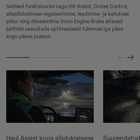
Sellised funktsioonid nagu Hill Assist, Cruise Control,
allasõidukiiruse reguleerimine, laadimise- ja kallutuse
pidur ning dünaamiline Volvo Engine Brake aitavad
juhtidel saavutada optimaalseid tulemusi iga päev
kogu päeva jooksul.
Haul Assist koos sõidukisisese
Suurendatud