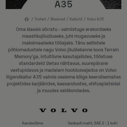
A35
Tooted
Masinad
Kallurid
Volvo A35
Oma klassis võrratu - valmistuge erakordseks
maastikujõudluseks, juhi mugavuseks ja
maksimaalseks tööajaks. Tänu sellistele
põhiomadustele nagu Volvo jõuülekanne koos Terrain
Memory'ga, intuitiivne kasutajaliides, tööstuse
standardeid ületav nähtavus, suurepärane
vastupidavus ja madalam hooldusvajadus on Volvo
liigendkallur A35 valmis osalema kõige keerulisemates
projektides karjäärides, kaevandustes, ehitusplatsidel
ja muudes valdkondades.
Kandevõime
Veokasti maht, SAE 2 : 1 kuhi