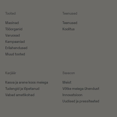
Tooted
Teenused
Masinad
Teenused
Tööorganid
Koolitus
Varuosad
Kampaaniad
Erilahendused
Muud tooted
Karjäär
Swecon
Kasva ja arene koos meiega
Meist
Tudengid ja lõpetanud
Võtke meiega ühendust
Vabad ametikohad
Innovatsioon
Uudised ja pressiteated