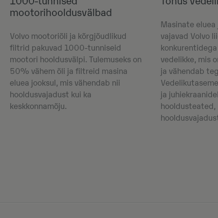
1000-tunnised
Tõhus vedel
mootorihooldusvälbad
Masinate eluea
Volvo mootoriõli ja kõrgjõudlikud
vajavad Volvo li
filtrid pakuvad 1000-tunniseid
konkurentidega
mootori hooldusvälpi. Tulemuseks on
vedelikke, mis 
50% vähem õli ja filtreid masina
ja vähendab teg
eluea jooksul, mis vähendab nii
Vedelikutasemei
hooldusvajadust kui ka
ja juhiekraanid
keskkonnamõju.
hooldusteated, 
hooldusvajadust