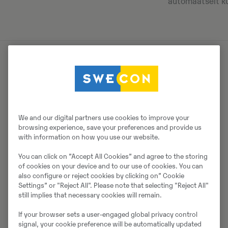
automaatselt kui
Ületamatu jõudlus maastikul
Volvo liigendkallur pakub oma klassis ületamatut
jõudlust maastikul funktsioonidega, nagu ennast
We and our digital partners use cookies to improve your
tõestanud Volvo ülekandeseade, automaatsed
browsing experience, save your preferences and provide us
with information on how you use our website.
veokombinatsioonid (sh 100% diferentsiaalilukud),
maastikupöördvanker ja hüdromehaaniline
You can click on ”Accept All Cookies” and agree to the storing
roolimehhanism, mis tagab parima veojõu, stabiilsuse
of cookies on your device and to our use of cookies. You can
ja täppisjuhtimise. Volvo Dynamic Drive,
also configure or reject cookies by clicking on” Cookie
Settings” or "Reject All". Please note that selecting "Reject All"
töötingimustega kohanev dünaamiline ja ennetav
still implies that necessary cookies will remain.
käiguvalik, tagab suurema mugavuse ning
kütusesäästu.
If your browser sets a user-engaged global privacy control
signal, your cookie preference will be automatically updated