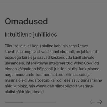
Omadused
Intuitiivne juhiliides
Tänu sellele, et kogu oluline kabiinisisene teave
kuvatakse mugavalt vaid kahel ekraanil, on juhid alati
asjadega kursis ja saavad keskenduda käsil olevale
ülesandele. Interaktiivne integreeritud Volvo Co-Piloti
ekraan võimaldab hõlpsasti juhtida olulisi funktsioone,
nagu meediumid, kaamerasätted, kliimaseade ja
masina olek. Seda toetab ka rooli ees asuv dünaamiline
näidikuplokk, mis võimaldab silmapilkselt vaadata
olulisi sõidukiandmeid.