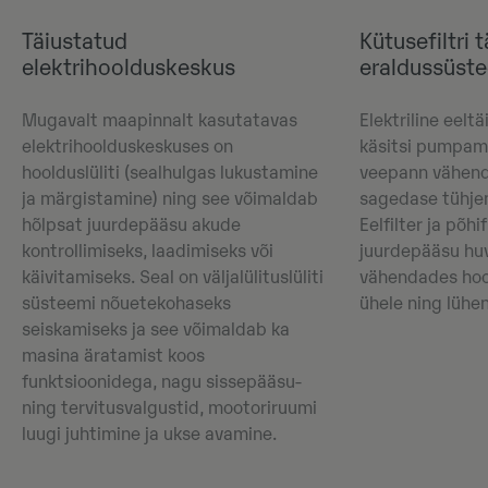
Täiustatud
Kütusefiltri 
elektrihoolduskeskus
eraldussüst
Mugavalt maapinnalt kasutatavas
Elektriline eelt
elektrihoolduskeskuses on
käsitsi pumpam
hoolduslüliti (sealhulgas lukustamine
veepann vähend
ja märgistamine) ning see võimaldab
sagedase tühjen
hõlpsat juurdepääsu akude
Eelfilter ja põhi
kontrollimiseks, laadimiseks või
juurdepääsu hu
käivitamiseks. Seal on väljalülituslüliti
vähendades hoo
süsteemi nõuetekohaseks
ühele ning lüh
seiskamiseks ja see võimaldab ka
masina äratamist koos
funktsioonidega, nagu sissepääsu-
ning tervitusvalgustid, mootoriruumi
luugi juhtimine ja ukse avamine.