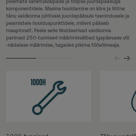
pikemate vahetusvälpade ja hõlpsa juurdepääsuga
komponentidele. Masina hooldamine on kiire ja lihtne
tänu valdkonna juhtivale juurdepääsule teenindusele ja
peamistele hoolduspunktidele, milleni pääseb
maapinnalt. Peale selle likvideerivad valdkonna
parimad 250-tunnised määrimisvälbad igapäevase või
-nädalase määrimise, tagades pikima töövõimeaja.