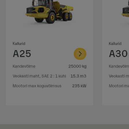
Kallurid
Kallurid
A25
A30
Kandevõime
25000 kg
Kandevõi
Veokasti maht, SAE 2 : 1 kuhi
15.3 m3
Veokasti m
Mootori max koguvõimsus
235 kW
Mootori m