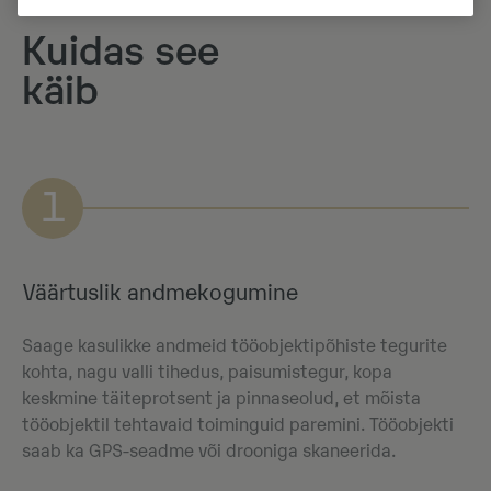
Kuidas see
käib
1
Väärtuslik andmekogumine
Saage kasulikke andmeid tööobjektipõhiste tegurite
kohta, nagu valli tihedus, paisumistegur, kopa
keskmine täiteprotsent ja pinnaseolud, et mõista
tööobjektil tehtavaid toiminguid paremini. Tööobjekti
saab ka GPS-seadme või drooniga skaneerida.