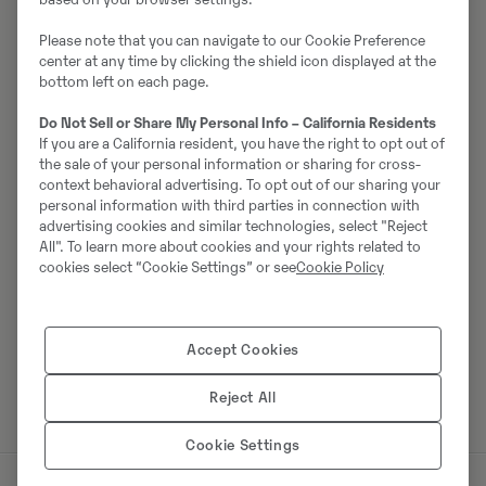
Please note that you can navigate to our Cookie Preference
center at any time by clicking the shield icon displayed at the
bottom left on each page.
Do Not Sell or Share My Personal Info – California Residents
If you are a California resident, you have the right to opt out of
the sale of your personal information or sharing for cross-
context behavioral advertising. To opt out of our sharing your
personal information with third parties in connection with
advertising cookies and similar technologies, select "Reject
All". To learn more about cookies and your rights related to
cookies select “Cookie Settings” or see
Cookie Policy
Saage nõuandeid tööobjekti optimaalseks
konfigureerimiseks, kus arvestatakse erinevate
teguritega, nagu nimikoormus, teele jäävad kallakud ja
Accept Cookies
vahemaa.
Reject All
Cookie Settings