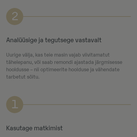
2
Analüüsige ja tegutsege vastavalt
Uurige välja, kas teie masin vajab viivitamatut
tähelepanu, või saab remondi ajastada järgmisesse
hooldusse – nii optimeerite hoolduse ja vähendate
tarbetut sõitu.
1
Kasutage matkimist