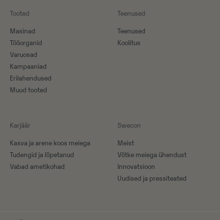
Tooted
Teenused
Masinad
Teenused
Tööorganid
Koolitus
Varuosad
Kampaaniad
Erilahendused
Muud tooted
Karjäär
Swecon
Kasva ja arene koos meiega
Meist
Tudengid ja lõpetanud
Võtke meiega ühendust
Vabad ametikohad
Innovatsioon
Uudised ja pressiteated