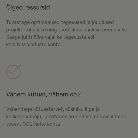
Õiged ressursid
Tuvastage optimaalsed tegevused ja jõudlused
projekti tõhususe ning tootlikkuse maksimeerimiseks.
Saage juhtnööre vajalike tegevuste või
koolitusvajaduste kohta.
Vähem kütust, vähem co2
Vähendage kütusetarvet, süsinikujälge ja
keskkonnamõju, kasutades aruandeid, mis sisaldavad
teavet CO2 heite kohta