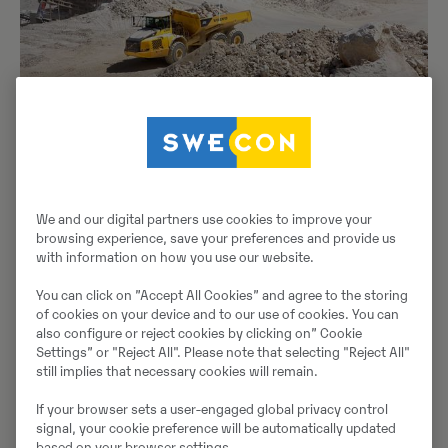
Kui olete projekti jaoks õiged Volvo
seadmed valinud saate teha masinapargi võrdlusi eri
We and our digital partners use cookies to improve your
teguritega. Arvesse võetakse tegureid, nagu masinate
browsing experience, save your preferences and provide us
suurus, kogus, masinapargi konfiguratsioon ja
with information on how you use our website.
tööorganid.
You can click on ”Accept All Cookies” and agree to the storing
of cookies on your device and to our use of cookies. You can
also configure or reject cookies by clicking on” Cookie
Settings” or "Reject All". Please note that selecting "Reject All"
still implies that necessary cookies will remain.
Parim veomarsruut
If your browser sets a user-engaged global privacy control
signal, your cookie preference will be automatically updated
based on your browser settings.