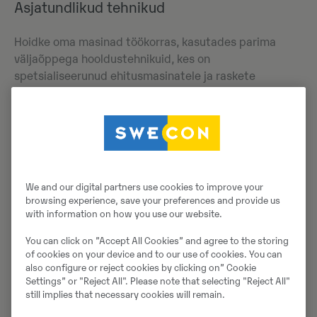
Asjatundlikud tehnikud
Hoidke oma masinad töökorras, kasutades parima
väljaõppega hooldustehnikuid, kes on
spetsialiseerunud ehitusmasinatele ja raskete
keskkondadega seotud probleemide lahendamisele.
We and our digital partners use cookies to improve your
Masinate
browsing experience, save your preferences and provide us
with information on how you use our website.
remont ja
You can click on ”Accept All Cookies” and agree to the storing
teenindus
of cookies on your device and to our use of cookies. You can
also configure or reject cookies by clicking on” Cookie
Settings” or "Reject All". Please note that selecting "Reject All"
still implies that necessary cookies will remain.
Vältige ettenägematuid remondikulusid, kaitske oma