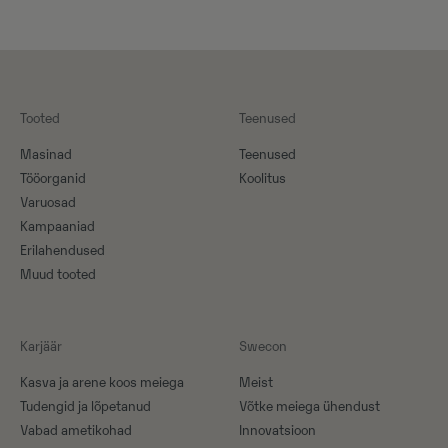
Tooted
Teenused
Masinad
Teenused
Tööorganid
Koolitus
Varuosad
Kampaaniad
Erilahendused
Muud tooted
Karjäär
Swecon
Kasva ja arene koos meiega
Meist
Tudengid ja lõpetanud
Võtke meiega ühendust
Vabad ametikohad
Innovatsioon