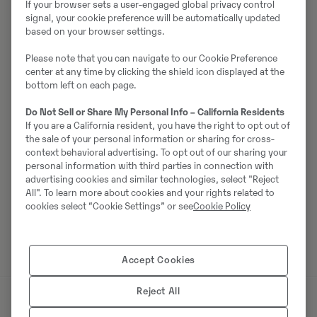
ettevõtte rahavoogu ja hoidke masin töökorras,
If your browser sets a user-engaged global privacy control
signal, your cookie preference will be automatically updated
kasutades ära meie pakutavaid remondi- ja
based on your browser settings.
hooldusvõimalusi. Vähendage seisuaega alati
käeulatuses olevate Sweconi oskuslike
Please note that you can navigate to our Cookie Preference
hooldustehnikutega, et kasutada ära oma masina kogu
center at any time by clicking the shield icon displayed at the
bottom left on each page.
potentsiaal.
Do Not Sell or Share My Personal Info – California Residents
Volvo uusimate diagnostika- ja teenindustööriistadega
If you are a California resident, you have the right to opt out of
võite olla kindel, et Swecon aitab teie ettevõtet
the sale of your personal information or sharing for cross-
parimal viisil. Sweconi kaudu saate vajaliku
context behavioral advertising. To opt out of our sharing your
turvalisuse, mille tagab varuosade pakkumine
personal information with third parties in connection with
advertising cookies and similar technologies, select "Reject
teeninduse ja remondi ning ka hoolduse korral. Olgu
All". To learn more about cookies and your rights related to
need uued või kasutatud – igal juhul saate parima
cookies select “Cookie Settings” or see
Cookie Policy
kvaliteedi.
Accept Cookies
Reject All