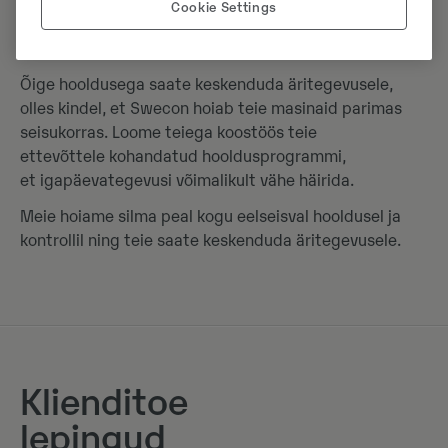
Cookie Settings
Hooldus
Õige hooldusega saate keskenduda äritegevusele,
olles kindel, et Swecon hoiab teie masinaid parimas
seisukorras. Loome teiega koostöös teie
ettevõttele kohandatud hooldusprogrammi,
et igapäevategevusi võimalikult vähe häirida.
Meie hoiame silma peal kogu eelseisval hooldusel ja
kontrollil ning teie saate keskenduda äritegevusele.
Klienditoe
lepingud