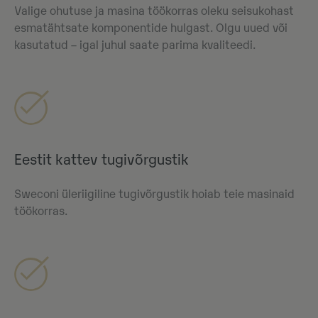
Valige ohutuse ja masina töökorras oleku seisukohast
esmatähtsate komponentide hulgast. Olgu uued või
kasutatud – igal juhul saate parima kvaliteedi.
Eestit kattev tugivõrgustik
Sweconi üleriigiline tugivõrgustik hoiab teie masinaid
töökorras.