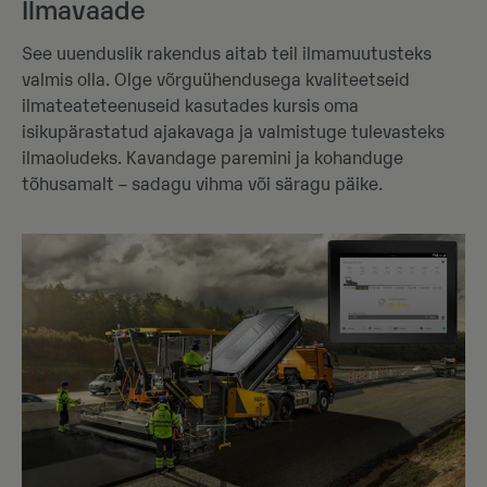
Ilmavaade
See uuenduslik rakendus aitab teil ilmamuutusteks
valmis olla. Olge võrguühendusega kvaliteetseid
ilmateateteenuseid kasutades kursis oma
isikupärastatud ajakavaga ja valmistuge tulevasteks
ilmaoludeks. Kavandage paremini ja kohanduge
tõhusamalt – sadagu vihma või säragu päike.