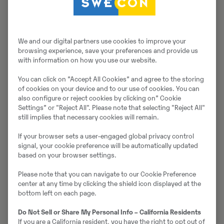
We and our digital partners use cookies to improve your
browsing experience, save your preferences and provide us
with information on how you use our website.
You can click on ”Accept All Cookies” and agree to the storing
of cookies on your device and to our use of cookies. You can
also configure or reject cookies by clicking on” Cookie
Settings” or "Reject All". Please note that selecting "Reject All"
still implies that necessary cookies will remain.
If your browser sets a user-engaged global privacy control
Termoprofileerimine
signal, your cookie preference will be automatically updated
based on your browser settings.
Tehke kvaliteetne aluspind, mis tagab pikal teel hea
Please note that you can navigate to our Cookie Preference
tihendatavuse ja vastupidavuse. Termoprofileerimise
center at any time by clicking the shield icon displayed at the
funktsioon jälgib laotatud asfalti ja tuvastab
bottom left on each page.
temperatuurikõikumised, aidates teil tagada laotatud
materjali täieliku ühtluse. Tuvastage ja lahendage
Do Not Sell or Share My Personal Info – California Residents
If you are a California resident, you have the right to opt out of
tööprobleemid kiiresti, eelhinnates asfaldi