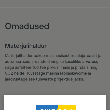
Omadused
Materjalihaldur
Materjalihaldur pakub masinasisest reaalajateavet ja
automaatseid aruandeid ning ka kasulikke arvutusi,
nagu asfalteeritud tee pikkus, mass ja pindala ning
CO2 heide. Tuvastage masina läbilaskevõime ja
jäädvustage see tulevaste projektide jaoks.