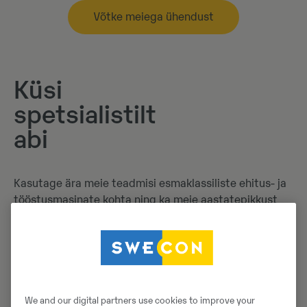
Võtke meiega ühendust
Küsi
spetsialistilt
abi
Kasutage ära meie teadmisi esmaklassiliste ehitus- ja
tööstusmasinate kohta ning ka meie aastatepikkust
vilumust ehitustööstuses. Tõhusa ja
usaldusväärse müügipartnerina mõistame, et soovite
kõige kvaliteetsemaid tooteid ning teenuseid, seega
pakume teile asjatundlikku tuge kogu
ostutsükli vältel. Swecon on partner, kes pakub
tehnilise kompetentsi ja terviklikku teenindust üle
We and our digital partners use cookies to improve your