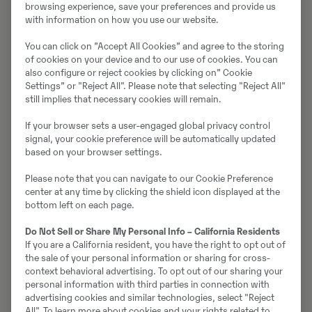
browsing experience, save your preferences and provide us
terve Eesti.
with information on how you use our website.
You can click on ”Accept All Cookies” and agree to the storing
of cookies on your device and to our use of cookies. You can
Me saame
also configure or reject cookies by clicking on” Cookie
Settings” or "Reject All". Please note that selecting "Reject All"
teid aidata
still implies that necessary cookies will remain.
If your browser sets a user-engaged global privacy control
signal, your cookie preference will be automatically updated
Kasutage ära meie müügi- ja tehnikaekspertide
based on your browser settings.
teadmisi ning kogemusi, et leida lahendused oma
Please note that you can navigate to our Cookie Preference
ehitusvajadustele.
center at any time by clicking the shield icon displayed at the
bottom left on each page.
Kasulikud nõuanded teie ettevõtte ärivajaduste
jaoks õige masina valimisel.
Do Not Sell or Share My Personal Info – California Residents
If you are a California resident, you have the right to opt out of
Kasutajapõhiste tootevõimaluste soovitused.
the sale of your personal information or sharing for cross-
context behavioral advertising. To opt out of our sharing your
Terviklahendused, mis keskenduvad
personal information with third parties in connection with
majanduslikule edule.
advertising cookies and similar technologies, select "Reject
All". To learn more about cookies and your rights related to