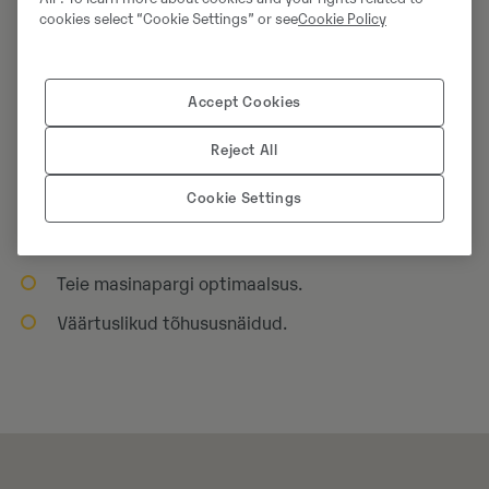
Kõige kasulikum lahendus igaks otstarbeks
cookies select “Cookie Settings” or see
Cookie Policy
Teie vajadustele tuginev isikupärastatud ja
kohandatud teenus.
Accept Cookies
Nõustamine kasutusotstarbe järgi:
Reject All
Teie töökeskkonna põhjalik analüüs.
Cookie Settings
Kogenud ja koolitatud nõustajad.
Teie analüüsitulemuste hindamine.
Teie masinapargi optimaalsus.
Väärtuslikud tõhususnäidud.