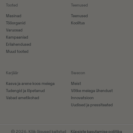
Tooted
Teenused
Masinad
Teenused
Tööorganid
Koolitus
Varuosad
Kampaaniad
Erilahendused
Muud tooted
Karjäär
Swecon
Kasva ja arene koos meiega
Meist
Tudengid ja lõpetanud
Võtke meiega ühendust
Vabad ametikohad
Innovatsioon
Uudised ja pressiteated
© 2026. Kõik õigused kaitstud
Küpsiste kasutamise poliitika