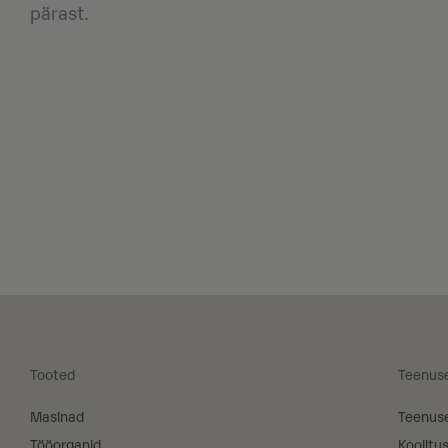
pärast.
Tooted
Teenus
Masinad
Teenus
Tööorganid
Koolitu