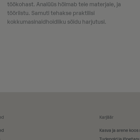
töökohast. Analüüs hõlmab teie materjale, ja
tööriistu. Samuti tehakse praktilisi
kokkumasinaidhoidliku sõidu harjutusi.
ed
Karjäär
ed
Kasva ja arene koos
s
Tudengid ja lõpetan