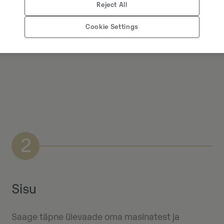
Reject All
Cookie Settings
2
Sisu
Saage täpne ülevaade oma masinatest ja