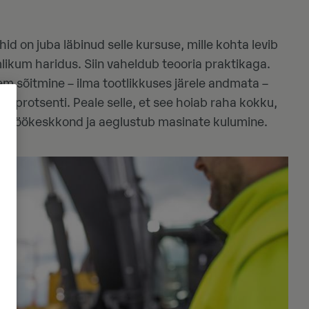
 on juba läbinud selle kursuse, mille kohta levib
likum haridus. Siin vaheldub teooria praktikaga.
sõitmine – ilma tootlikkuses järele andmata –
 protsenti. Peale selle, et see hoiab raha kokku,
b töökeskkond ja aeglustub masinate kulumine.