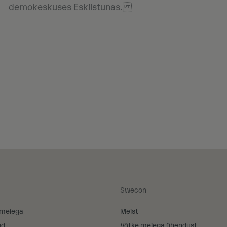
demokeskuses Eskilstunas.
Swecon
 meiega
Meist
ud
Võtke meiega ühendust