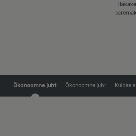
Hakake 
paremaks.
Ökonoomne juht
Ökonoomne juht
Kuidas s