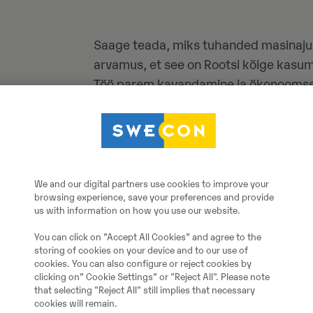
Saage teada, miks tuhanded masinajuhid
arvamus, et see on Rootsi kõige kasum
Töö parem kavandamine ja ökonoomsem 
võivad vähendada kütusekulusid kuni 25
väheneb ka mõju keskkonnale, parane
We and our digital partners use cookies to improve your
browsing experience, save your preferences and provide
us with information on how you use our website.
You can click on ”Accept All Cookies” and agree to the
storing of cookies on your device and to our use of
cookies. You can also configure or reject cookies by
clicking on” Cookie Settings” or "Reject All". Please note
that selecting "Reject All" still implies that necessary
cookies will remain.