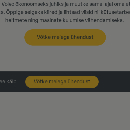
Volvo ökonoomseks juhiks ja muutke samal ajal oma e
 Õppige selgeks kiired ja lihtsad viisid nii kütusetarbe
heitmete ning masinate kulumise vähendamiseks.
Võtke meiega ühendust
ee käib
Võtke meiega ühendust