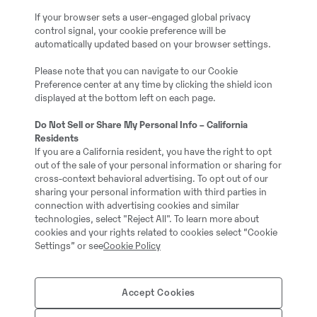
If your browser sets a user-engaged global privacy
control signal, your cookie preference will be
automatically updated based on your browser settings.
Please note that you can navigate to our Cookie
Preference center at any time by clicking the shield icon
displayed at the bottom left on each page.
Do Not Sell or Share My Personal Info – California
Residents
If you are a California resident, you have the right to opt
out of the sale of your personal information or sharing for
cross-context behavioral advertising. To opt out of our
sharing your personal information with third parties in
connection with advertising cookies and similar
technologies, select "Reject All". To learn more about
cookies and your rights related to cookies select “Cookie
Ökonoomse juhi programm on kohandatu
Settings” or see
Cookie Policy
tootmine. Peale selle on meil erikooli
Accept Cookies