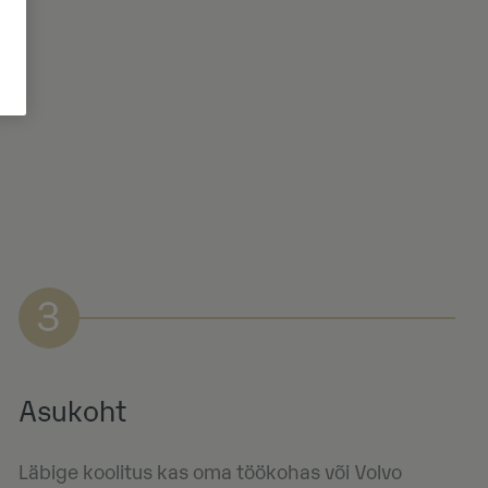
3
Asukoht
Läbige koolitus kas oma töökohas või Volvo