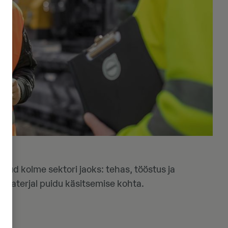
d kolme sektori jaoks: tehas, tööstus ja
tusmaterjal puidu käsitsemise kohta.