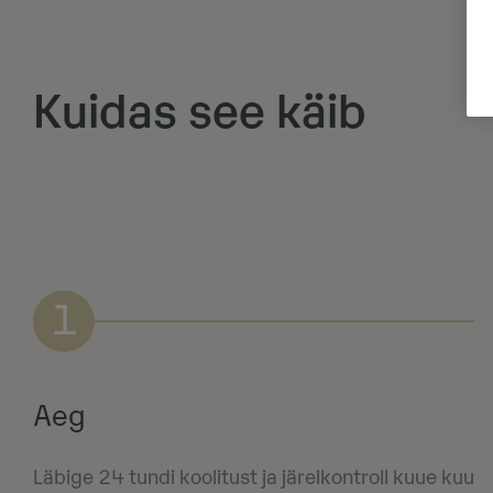
Kuidas see käib
1
Aeg
Läbige 24 tundi koolitust ja järelkontroll kuue kuu