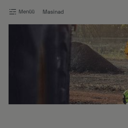
Menüü
Masinad