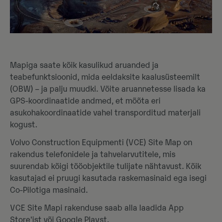
Mapiga saate kõik kasulikud aruanded ja
teabefunktsioonid, mida eeldaksite kaalusüsteemilt
(OBW) – ja palju muudki. Võite aruannetesse lisada ka
GPS-koordinaatide andmed, et mõõta eri
asukohakoordinaatide vahel transporditud materjali
kogust.
Volvo Construction Equipmenti (VCE) Site Map on
rakendus telefonidele ja tahvelarvutitele, mis
suurendab kõigi tööobjektile tulijate nähtavust. Kõik
kasutajad ei pruugi kasutada raskemasinaid ega isegi
Co-Pilotiga masinaid.
VCE Site Mapi rakenduse saab alla laadida App
Store'ist või Google Playst.