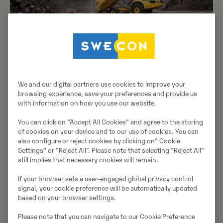
We and our digital partners use cookies to improve your
browsing experience, save your preferences and provide us
Kaalusüsteem (OBW) tagab iga kallurveoki optimaalse
with information on how you use our website.
koorma transpordi. See ülimalt täpne süsteem aitab
liiga kergeid koormaid vältides suurendada tootlikkust
You can click on ”Accept All Cookies” and agree to the storing
of cookies on your device and to our use of cookies. You can
ning vähendab ülekoormuse eest kaitstes kütusetarvet
also configure or reject cookies by clicking on” Cookie
ja kulumist. Visuaalsed näidikutega, mis hoiavad
Settings” or "Reject All". Please note that selecting "Reject All"
kalluri- ja laadurijuhti kursis koorma olekuga, on
still implies that necessary cookies will remain.
laadimine sujuvam kui kunagi varem.
If your browser sets a user-engaged global privacy control
signal, your cookie preference will be automatically updated
based on your browser settings.
Please note that you can navigate to our Cookie Preference