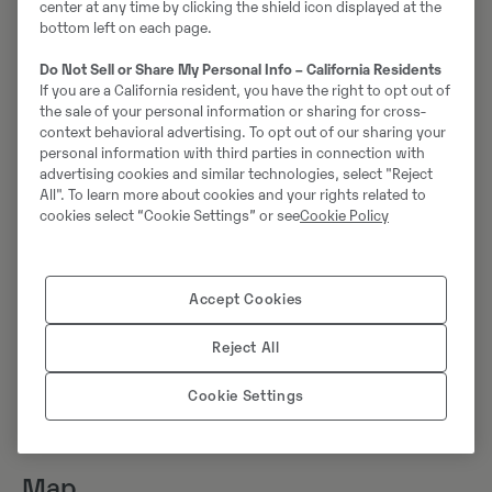
center at any time by clicking the shield icon displayed at the
bottom left on each page.
Do Not Sell or Share My Personal Info – California Residents
If you are a California resident, you have the right to opt out of
the sale of your personal information or sharing for cross-
context behavioral advertising. To opt out of our sharing your
personal information with third parties in connection with
advertising cookies and similar technologies, select "Reject
All". To learn more about cookies and your rights related to
cookies select “Cookie Settings” or see
Cookie Policy
Tootmisandmed salvestatakse Volvo Co-Pilotis ja neid
saab eksportida raadioside kaudu pilvepõhisesse
portaali või USB-mälupulgale. Samuti on võimalik luua
Accept Cookies
terviklik PDF-aruanne ja CSV-aruanne, mis sisaldab
andmeid tsükli kohta. Aruandeid saab igal ajal käsitsi
Reject All
luua ja ajastusfunktsiooniga kord päevas või kord
nädalas automaatselt genereerida.
Cookie Settings
Map