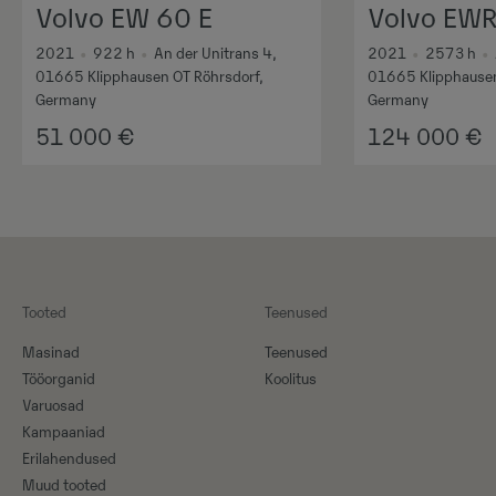
Volvo EW 60 E
Volvo EWR
2021
•
922
h
•
An der Unitrans 4,
2021
•
2573
h
•
01665 Klipphausen OT Röhrsdorf,
01665 Klipphausen
Germany
Germany
51 000
€
124 000
€
Tooted
Teenused
Masinad
Teenused
Tööorganid
Koolitus
Varuosad
Kampaaniad
Erilahendused
Muud tooted