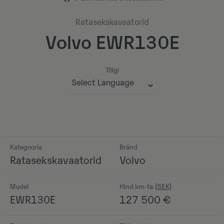
Ratasekskavaatorid
Volvo EWR130E
Tõlgi
Powered by
Kategooria
Bränd
Ratasekskavaatorid
Volvo
Mudel
Hind km-ta
EWR130E
127 500
€